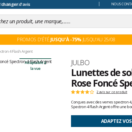
 changer d'avis
NOUS CONTAC
PROMOS D'ÉTÉ
JUSQU'À -75%
JUSQU'AU 25/08
tron 4 Flash Argent
Marque
JULBO
Adaptable à
la vue
Lunettes de sol
Rose Foncé Spe
Les
2 avis sur ce produit
Note
avis
:
Conçues avec des verres spectron 4, 
clients
4
Spectron 4 Flash Argent offre une bo
sur
5
ADAPTEZ VOS