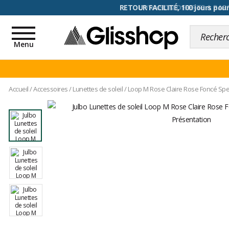
RETOUR FACILITÉ, 100 jours pour
Toggle
navigation
Menu
Accueil
/
Accessoires
/
Lunettes de soleil
/
Loop M Rose Claire Rose Foncé Spec