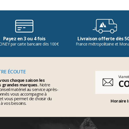
Payez en 3 ou 4 fois
Livraison offerte dès 5
ONEY par carte bancaire dès 100€
France métropolitaine et Mon
TRE ÉCOUTE
Via no
vous chaque saison les
C
s grandes marques.
Notre
nseil matériel au service après-
ionnés vous accompagne à
et vous permet de choisir du
Horaire I
 à vos besoins.