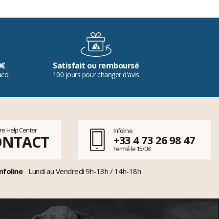
0€
Satisfait ou remboursé
aco
100 jours pour changer d'avis
tre Help Center
Infoline
ONTACT
+33 4 73 26 98 47
Fermé le 15/08
nfoline
Lundi au Vendredi 9h-13h / 14h-18h