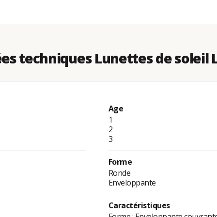
s techniques Lunettes de soleil
Age
1
2
3
Forme
Ronde
Enveloppante
Caractéristiques
Forme : Enveloppante couvrant