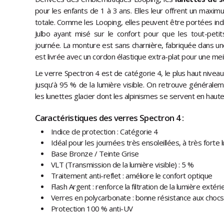
pour les enfants de 1 à 3 ans. Elles leur offrent un maxi
totale. Comme les Looping, elles peuvent être portées indi
Julbo ayant misé sur le confort pour que les tout-petit
journée. La monture est sans charnière, fabriquée dans une
est livrée avec un cordon élastique extra-plat pour une mei
Le verre Spectron 4 est de catégorie 4, le plus haut nivea
jusqu’à 95 % de la lumière visible. On retrouve générale
les lunettes glacier dont les alpinismes se servent en hau
Caractéristiques des verres Spectron 4 :
Indice de protection : Catégorie 4
Idéal pour les journées très ensoleillées, à très forte 
Base Bronze / Teinte Grise
VLT (Transmission de la lumière visible) : 5 %
Traitement anti-reflet : améliore le confort optique
Flash Argent : renforce la filtration de la lumière extéri
Verres en polycarbonate : bonne résistance aux chocs
Protection 100 % anti-UV