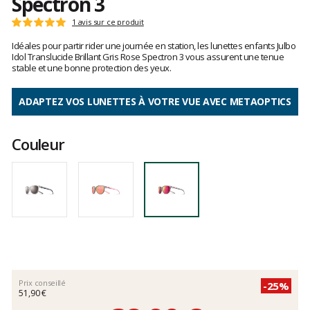
Spectron 3
Les
1 avis sur ce produit
Note
avis
:
Idéales pour partir rider une journée en station, les lunettes enfants Julbo
clients
5
Idol Translucide Brillant Gris Rose Spectron 3 vous assurent une tenue
sur
stable et une bonne protection des yeux.
5
ADAPTEZ VOS LUNETTES À VOTRE VUE AVEC METAOPTICS
Couleur
Prix conseillé
-25%
51,90 €