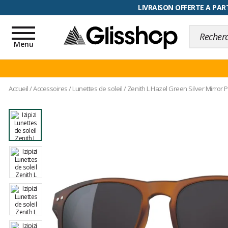
RETOUR FACILITÉ, 100 jours pour
LIVRAISON OFFERTE A PART
Toggle
navigation
Menu
Accueil
/
Accessoires
/
Lunettes de soleil
/
Zenith L Hazel Green Silver Mirror 