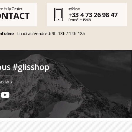
tre Help Center
Infoline
ONTACT
+33 4 73 26 98 47
Fermé le 15/08
nfoline
Lundi au Vendredi 9h-13h / 14h-18h
ous #glisshop
sociaux