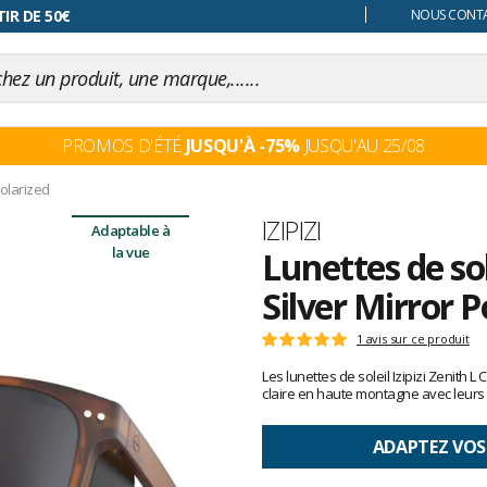
 changer d'avis
IR DE 50€
NOUS CONTAC
PROMOS D'ÉTÉ
JUSQU'À -75%
JUSQU'AU 25/08
Polarized
Marque
IZIPIZI
Adaptable à
la vue
Lunettes de sol
Silver Mirror P
Les
1 avis sur ce produit
Note
avis
:
Les lunettes de soleil Izipizi Zenith 
clients
5
claire en haute montagne avec leurs 
sur
5
ADAPTEZ VOS