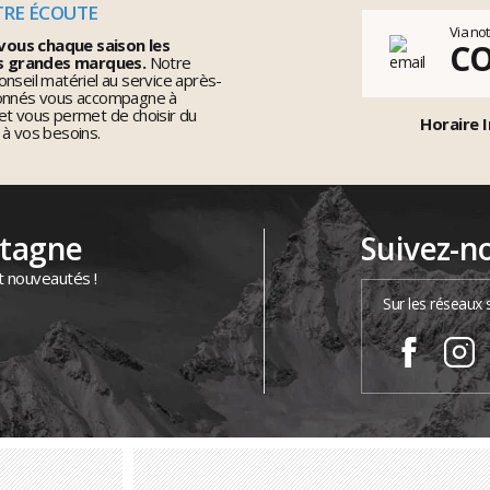
TRE ÉCOUTE
Via no
vous chaque saison les
C
s grandes marques.
Notre
nseil matériel au service après-
ionnés vous accompagne à
et vous permet de choisir du
Horaire I
 à vos besoins.
ntagne
Suivez-n
t nouveautés !
Sur les réseaux 