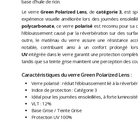
base d’huile de ricin.
Le verre
Green Polarized Lens
, de
catégorie 3
, est sp
expérience visuelle améliorée lors des journées ensoleillé
polycarbonate
, ce verre
polarisé
est reconnu pour sa ca
l'éblouissement causé par la réverbération sur des surface
outre, le matériau du verre assure une résistance ac
notable, contribuant ainsi à un confort prolongé lors 
UV
intégrée dans le verre garantit une protection complète 
tandis que sa teinte grise maintient une perception des cou
Caractéristiques du verre Green Polarized Lens :
Verre polarisé : réduit l'éblouissement lié à la réverbéra
Indice de protection : Catégorie 3
Idéal pour les journées ensoleillées, à forte luminosité
VLT : 12%
Base Grise / Teinte Grise
Protection UV 100%