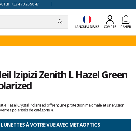
TER +33 4 73 26 98 47
LANGUE & DEVISE
COMPTE
PANIER
eil Izipizi Zenith L Hazel Green
olarized
L Cat.4 Hazel Crystal Polarized offrent une protection maximale et une vision
verres polarisés de catégorie 4.
 LUNETTES À VOTRE VUE AVEC METAOPTICS