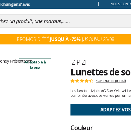
 changer d'avis
NOUS CONTAC
PROMOS D'ÉTÉ
JUSQU'À -75%
JUSQU'AU 25/08
Marque
IZIPIZI
Adaptable à
la vue
Lunettes de sol
Les
4 avis sur ce produit
Note
avis
:
Les lunettes Izipizi #G Sun Yellow Hon
clients
4.7
combinée avec des verres performant
sur
5
ADAPTEZ VOS
Couleur