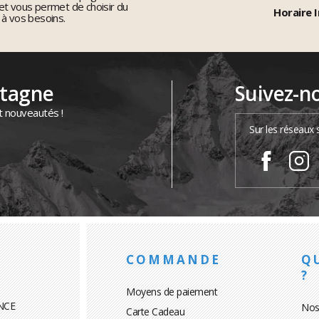
et vous permet de choisir du
Horaire I
 à vos besoins.
ntagne
Suivez-n
t nouveautés !
Sur les réseaux 
COMMANDE
Q
?
Moyens de paiement
NCE
Nos
Carte Cadeau