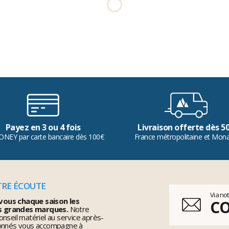
Payez en 3 ou 4 fois
Livraison offerte dès 5
ONEY par carte bancaire dès 100€
France métropolitaine et Mon
TRE ÉCOUTE
Via no
vous chaque saison les
C
s grandes marques.
Notre
nseil matériel au service après-
ionnés vous accompagne à