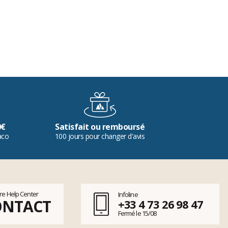
0€
Satisfait ou remboursé
aco
100 jours pour changer d'avis
tre Help Center
Infoline
ONTACT
+33 4 73 26 98 47
Fermé le 15/08