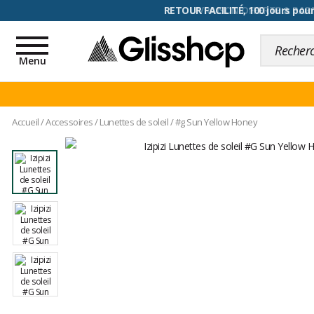
RETOUR FACILITÉ, 100 jours pour
Toggle
navigation
Menu
Accueil
/
Accessoires
/
Lunettes de soleil
/
#g Sun Yellow Honey