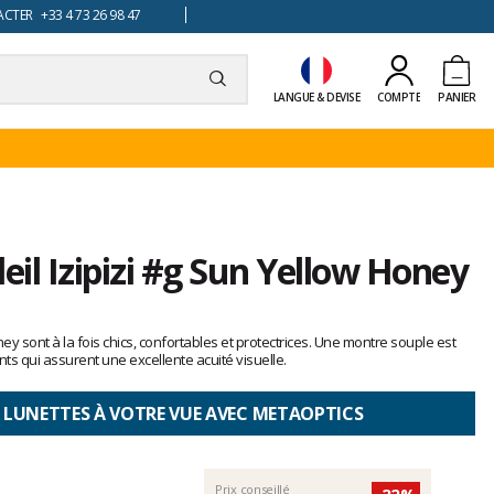
TER +33 4 73 26 98 47
LANGUE & DEVISE
COMPTE
PANIER
eil Izipizi #g Sun Yellow Honey
ey sont à la fois chics, confortables et protectrices. Une montre souple est
s qui assurent une excellente acuité visuelle.
 LUNETTES À VOTRE VUE AVEC METAOPTICS
Prix conseillé
-22%