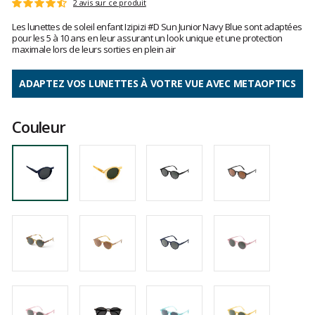
Les
2 avis sur ce produit
Note
avis
:
Les lunettes de soleil enfant Izipizi #D Sun Junior Navy Blue sont adaptées
clients
4.5
pour les 5 à 10 ans en leur assurant un look unique et une protection
sur
maximale lors de leurs sorties en plein air
5
ADAPTEZ VOS LUNETTES À VOTRE VUE AVEC METAOPTICS
Couleur