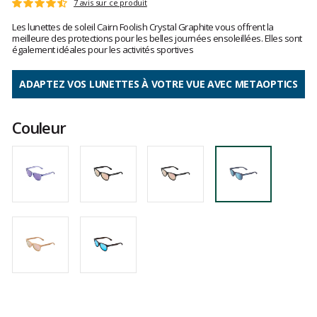
Les
7 avis sur ce produit
Note
avis
:
Les lunettes de soleil Cairn Foolish Crystal Graphite vous offrent la
clients
4.8
meilleure des protections pour les belles journées ensoleillées. Elles sont
sur
également idéales pour les activités sportives
5
ADAPTEZ VOS LUNETTES À VOTRE VUE AVEC METAOPTICS
Couleur