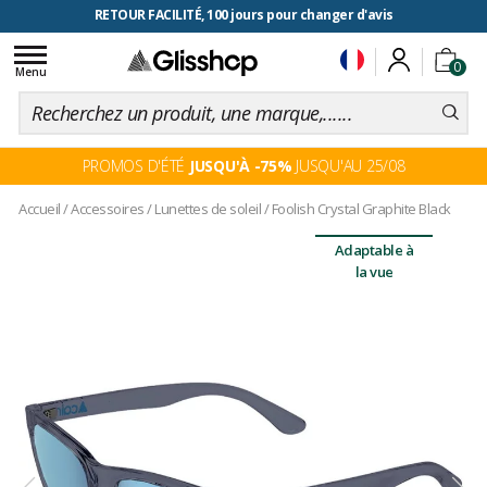
RETOUR FACILITÉ, 100 jours pour changer d'avis
Toggle
0
navigation
Menu
PROMOS D'ÉTÉ
JUSQU'À -75%
JUSQU'AU 25/08
Accueil
/
Accessoires
/
Lunettes de soleil
/
Foolish Crystal Graphite Black
Adaptable à
la vue