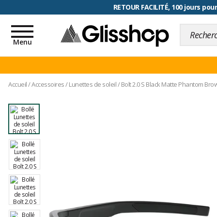
RETOUR FACILITÉ, 100 jours pour
Toggle
navigation
Menu
Accueil
/
Accessoires
/
Lunettes de soleil
/
Bolt 2.0 S Black Matte Phantom Br