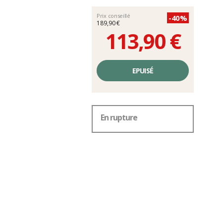
Prix conseillé
-40%
189,90 €
113,90 €
Prix
unitaire,
EPUISÉ
hors
frais
En rupture