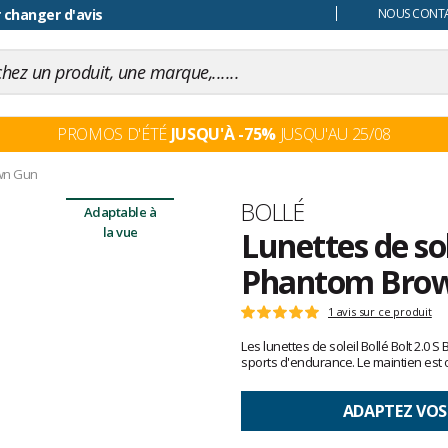
 changer d'avis
NOUS CONTAC
PROMOS D'ÉTÉ
JUSQU'À -75%
JUSQU'AU 25/08
own Gun
Marque
BOLLÉ
Adaptable à
la vue
Lunettes de sol
Phantom Bro
Les
1 avis sur ce produit
Note
avis
:
Les lunettes de soleil Bollé Bolt 2.0 
clients
5
sports d'endurance. Le maintien est 
sur
5
ADAPTEZ VOS