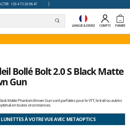
TER +33 4 73 26 98 47
LANGUE & DEVISE
COMPTE
PANIER
eil Bollé Bolt 2.0 S Black Matte
wn Gun
S Black Matte Phantom Brown Gun sont parfaites pour le VTT, le trail ou autres
optimal en toutes circonstances.
 LUNETTES À VOTRE VUE AVEC METAOPTICS