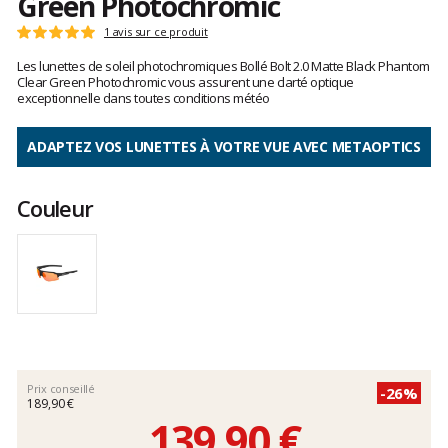
Green Photochromic
Les
1 avis sur ce produit
Note
avis
:
Les lunettes de soleil photochromiques Bollé Bolt 2.0 Matte Black Phantom
clients
5
Clear Green Photochromic vous assurent une clarté optique
sur
exceptionnelle dans toutes conditions météo
5
ADAPTEZ VOS LUNETTES À VOTRE VUE AVEC METAOPTICS
Couleur
Prix conseillé
-26%
189,90 €
139,90 €