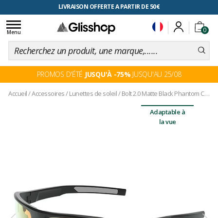
RETOUR FACILITÉ, 100 jours pour changer d'avis
LIVRAISON OFFERTE A PARTIR DE 50€
Toggle
0
navigation
Menu
PROMOS D'ÉTÉ
JUSQU'À -75%
JUSQU'AU 25/08
Accueil
/
Accessoires
/
Lunettes de soleil
/
Bolt 2.0 Matte Black Phantom Clear Green Photochromic
Adaptable à
la vue