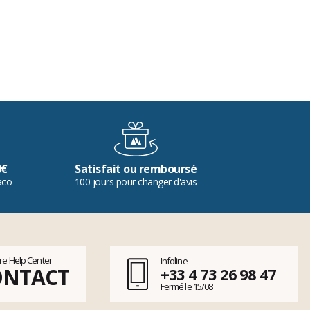
0€
Satisfait ou remboursé
aco
100 jours pour changer d'avis
tre Help Center
Infoline
ONTACT
+33 4 73 26 98 47
Fermé le 15/08