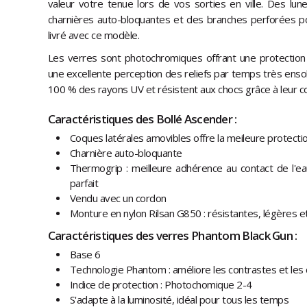
valeur votre tenue lors de vos sorties en ville. Des lun
charnières auto-bloquantes et des branches perforées po
livré avec ce modèle.
Les verres sont photochromiques offrant une protection 
une excellente perception des reliefs par temps très ensolei
100 % des rayons UV et résistent aux chocs grâce à leur c
Caractéristiques des Bollé Ascender :
Coques latérales amovibles offre la meileure protecti
Charnière auto-bloquante
Thermogrip : meilleure adhérence au contact de l'ea
parfait
Vendu avec un cordon
Monture en nylon Rilsan G850 : résistantes, légères et
Caractéristiques des verres Phantom Black Gun :
Base 6
Technologie Phantom : améliore les contrastes et les 
Indice de protection : Photochomique 2-4
S'adapte à la luminosité, idéal pour tous les temps