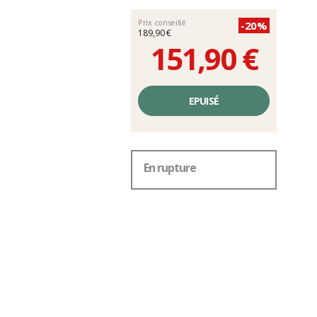
Prix conseillé
-20%
189,90 €
151,90 €
Prix
unitaire,
EPUISÉ
hors
frais
En rupture