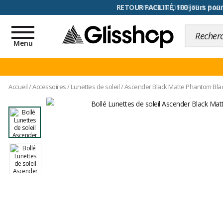
RETOUR FACILITÉ, 100 jours pour
Toggle
navigation
Menu
Accueil
/
Accessoires
/
Lunettes de soleil
/
Ascender Black Matte Phantom Bla