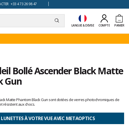
TER +33 4 73 26 98 47
LANGUE & DEVISE
COMPTE
PANIER
leil Bollé Ascender Black Matte
k Gun
 Black Matte Phantom Black Gun sont dotées de verres photochromiques de
 et résistent aux chocs.
 LUNETTES À VOTRE VUE AVEC METAOPTICS