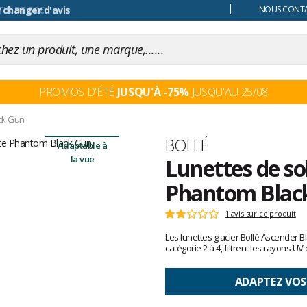
 changer d'avis
NOUS CONTAC
PROMOS D'ÉTÉ
JUSQU'À -75%
JUSQU'AU 25/08
ck Gun
Marque
BOLLÉ
Adaptable à
la vue
Lunettes de so
Phantom Blac
Les
1 avis sur ce produit
Note
avis
:
Les lunettes glacier Bollé Ascender
clients
2
catégorie 2 à 4, filtrent les rayons UV
sur
5
ADAPTEZ VOS