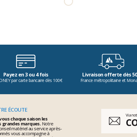
Payez en 3 ou 4 fois
Livraison offerte dès 5
ONEY par carte bancaire dès 100€
France métropolitaine et Mon
TRE ÉCOUTE
Via no
vous chaque saison les
C
s grandes marques.
Notre
nseil matériel au service après-
ionnés vous accompagne à