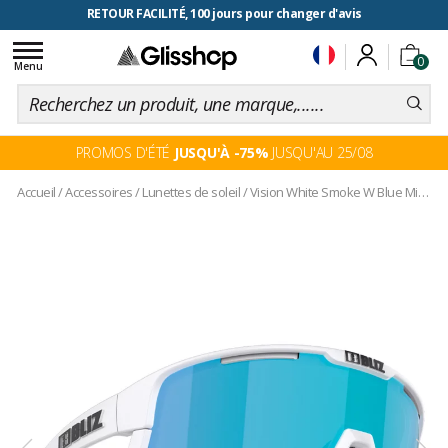
RETOUR FACILITÉ, 100 jours pour changer d'avis
Toggle
0
navigation
Menu
PROMOS D'ÉTÉ
JUSQU'À -75%
JUSQU'AU 25/08
Accueil
/
Accessoires
/
Lunettes de soleil
/
Vision White Smoke W Blue Mirror