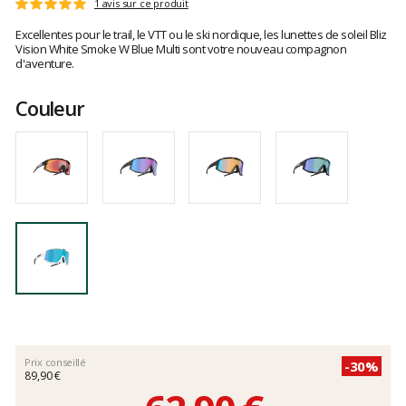
Les
1 avis sur ce produit
Note
avis
:
Excellentes pour le trail, le VTT ou le ski nordique, les lunettes de soleil Bliz
clients
5
Vision White Smoke W Blue Multi sont votre nouveau compagnon
sur
d'aventure.
5
Couleur
Prix conseillé
-30%
89,90 €