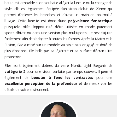
haute est amovible si on souhaite alléger la lunette ou la changer de
style, elle est également équipée d’un strap click-in de 20mm qui
permet d’enlever les branches et d’avoir un maintien optimal à
l’usage. Cette lunette est donc d’une
polyvalence fantastique
puisqu’elle offre l’opportunité d’être utilisée en mode purement
sports d’hiver ou dans une version plus multisports. Le nez s’ajuste
facilement afin de s’adapter à toutes les formes. Après la Matrix et la
Fusion, Bliz a misé sur un modèle au style plus engagé et doté de
plus d’options. Elle brille par sa légèreté et sa surface d’écran ultra
protectrice.
Elles sont également dotées du verre Nordic Light Begonia de
catégorie 2
pour une vision parfaite par temps couvert. Il permet
également de
booster à fond les contrastes
pour une
excellente perception de la profondeur
et de mieux voir les
détails de votre environnent.