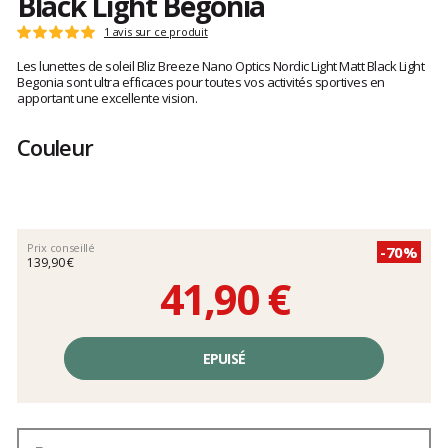
Black Light Begonia
Les
1 avis sur ce produit
Note
avis
:
Les lunettes de soleil Bliz Breeze Nano Optics Nordic Light Matt Black Light
clients
5
Begonia sont ultra efficaces pour toutes vos activités sportives en
sur
apportant une excellente vision.
5
Couleur
Prix conseillé
-70%
139,90 €
41,90 €
Prix
unitaire,
EPUISÉ
hors
frais