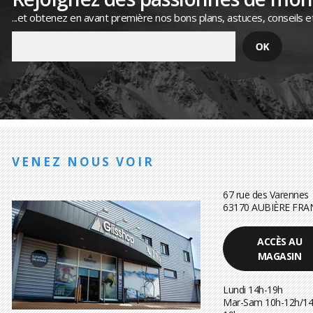
...et obtenez en avant première nos bons plans, astuces, conseils e
VENEZ NOUS VOIR
67 rue des Varennes
63170 AUBIÈRE FRA
ACCÈS AU
MAGASIN
Lundi 14h-19h
Mar-Sam 10h-12h/14