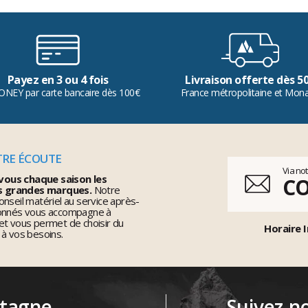
Payez en 3 ou 4 fois
Livraison offerte dès 5
ONEY par carte bancaire dès 100€
France métropolitaine et Mon
TRE ÉCOUTE
Via no
vous chaque saison les
C
s grandes marques.
Notre
nseil matériel au service après-
ionnés vous accompagne à
et vous permet de choisir du
Horaire I
 à vos besoins.
ntagne
Suivez-n