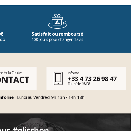
0€
Satisfait ou remboursé
aco
100 jours pour changer d'avis
tre Help Center
Infoline
ONTACT
+33 4 73 26 98 47
Fermé le 15/08
nfoline
Lundi au Vendredi 9h-13h / 14h-18h
ous #glisshop