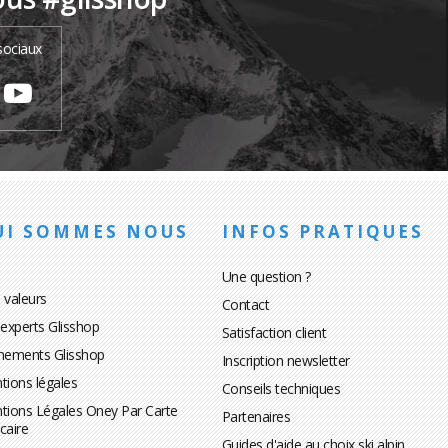
sociaux
UI SOMMES NOUS
INFOS PRATIQUES
Une question ?
 valeurs
Contact
 experts Glisshop
Satisfaction client
nements Glisshop
Inscription newsletter
tions légales
Conseils techniques
tions Légales Oney Par Carte
Partenaires
caire
Guides d'aide au choix ski alpin