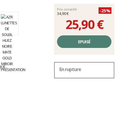
Prix conseillé
-25%
34,90 €
25,90 €
Prix
unitaire,
EPUISÉ
hors
frais
En rupture