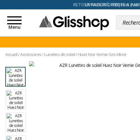
RETOUR FACILITÉ, 100 jours pour
Toggle
navigation
Menu
Accueil
/
Accessoires
/
Lunettes de soleil
/
Huez Noir Vernie Gris Miroir