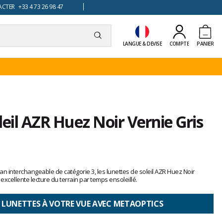
TER +33 4 73 26 98 47
LANGUE & DEVISE
COMPTE
PANIER
leil AZR Huez Noir Vernie Gris
an interchangeable de catégorie 3, les lunettes de soleil AZR Huez Noir
 excellente lecture du terrain par temps ensoleillé.
 LUNETTES À VOTRE VUE AVEC METAOPTICS