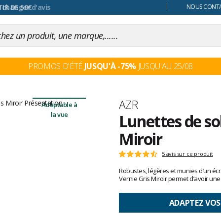
 changer d'avis
NOUS CONTAC
PROMOS D'ÉTÉ
JUSQU'À -75%
JUSQU'AU 25/08
Marque
AZR
Adaptable à
la vue
Lunettes de so
Miroir
Les
5 avis sur ce produit
Note
avis
:
Robustes, légères et munies d’un écr
clients
4.6
Vernie Gris Miroir permet d’avoir une
sur
5
ADAPTEZ VOS