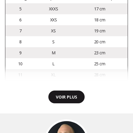
5
XXXS
17 cm
6
XXS
18 cm
7
XS
19 cm
8
S
20 cm
9
M
23 cm
10
L
25 cm
11
XL
28 cm
VOIR PLUS