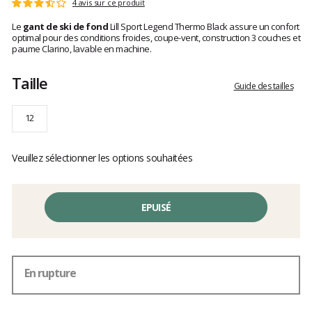
Les
4 avis sur ce produit
Note
avis
:
Le
gant de ski de fond
Lill Sport Legend Thermo Black assure un confort
clients
3.5
optimal pour des conditions froides, coupe-vent, construction 3 couches et
sur
paume Clarino, lavable en machine.
5
Taille
Guide des tailles
12
Veuillez sélectionner les options souhaitées
EPUISÉ
En rupture