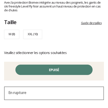
:
Avec la protection Biomex intégrée au niveau des poignets, les gants de
clients
4.7
ski freestyle Level Fly Noir assurent un haut niveau de protection en cas
sur
de chutes
5
Taille
Guide des tailles
M (8)
XXL (10)
Veuillez sélectionner les options souhaitées
EPUISÉ
En rupture