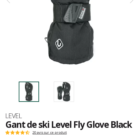
Marque
LEVEL
Gant de ski Level Fly Glove Black
Les
20 avis sur ce produit
Note
avis