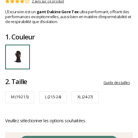
Les
2 avis sur ce produit
Note
avis
:
L’Excursion est un
gant Dakine Gore Tex
ultra performant, offrant des
clients
4
performances exceptionnelles, aussi bien en matière d’imperméabilité et
sur
de respirabilité que d’isolation.
5
1.
Couleur
2.
Taille
Guide des tailles
M (19-21.5)
L (21.5-24)
XL (24-27)
Veuillez sélectionner les options souhaitées