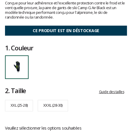
:
Conçue pour leur adhérence et l'excellente protection contre le froid et le
clients
5
vent quelle procure, la paire de gants de ski Camp G Air Black est un
sur
modèle technique performant conçu pour l'alpinisme, le ski de
5
randonnée ou la randonnée.
CE PRODUIT EST EN DÉSTOCKAGE
1.
Couleur
2.
Taille
Guide des tailles
XXL (25-28)
XXXL (28-30)
Veuillez sélectionner les options souhaitées