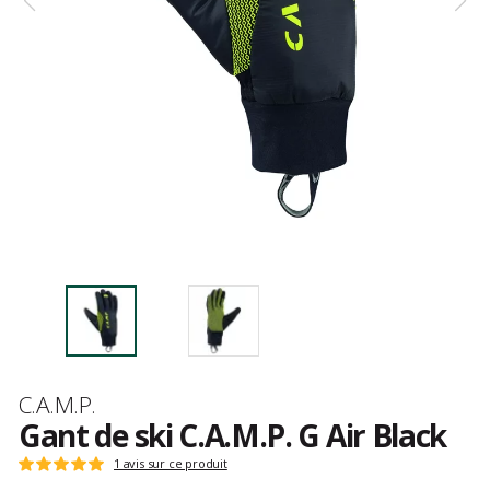
Marque
C.A.M.P.
Gant de ski C.A.M.P. G Air Black
Les
1 avis sur ce produit
Note
avis