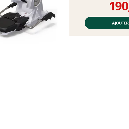
190
Prix
unitaire,
AJOUTER
hors
frais