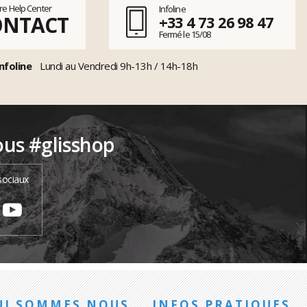
tre Help Center
Infoline
ONTACT
+33 4 73 26 98 47
Fermé le 15/08
nfoline
Lundi au Vendredi 9h-13h / 14h-18h
ous #glisshop
sociaux
UI SOMMES NOUS
INFOS PRATIQUES