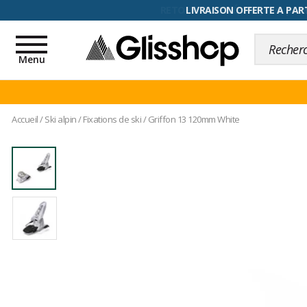
RETOUR FACILITÉ, 100 jours pour
Toggle
navigation
Menu
Accueil
/
Ski alpin
/
Fixations de ski
/
Griffon 13 120mm White