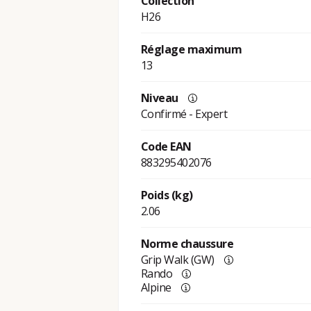
Collection
H26
Réglage maximum
13
Niveau
Confirmé - Expert
Code EAN
883295402076
Poids (kg)
2.06
Norme chaussure
Grip Walk (GW)
Rando
Alpine