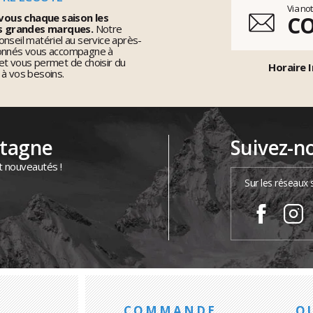
Via no
vous chaque saison les
C
s grandes marques.
Notre
nseil matériel au service après-
ionnés vous accompagne à
et vous permet de choisir du
Horaire I
 à vos besoins.
ntagne
Suivez-n
t nouveautés !
Sur les réseaux 
COMMANDE
Q