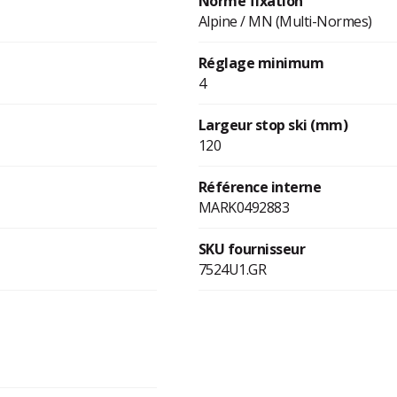
Norme fixation
Alpine / MN (Multi-Normes)
Réglage minimum
4
Largeur stop ski (mm)
120
Référence interne
MARK0492883
SKU fournisseur
7524U1.GR