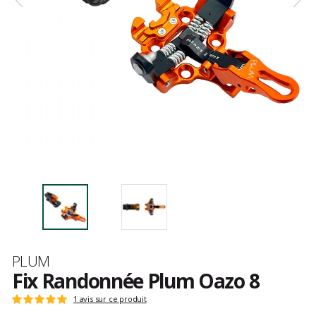
Marque
PLUM
Fix Randonnée Plum Oazo 8
Les
1 avis sur ce produit
Note
avis