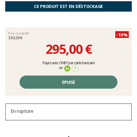
:
clients
5
CE PRODUIT EST EN DÉSTOCKAGE
sur
5
Prix conseillé
-10%
330,00 €
295,00 €
Prix
Payez avec ONEY par carte bancaire
unitaire,
en
?
hors
frais
EPUISÉ
En rupture