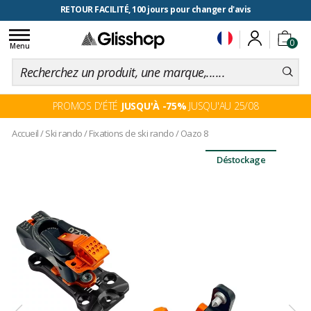
RETOUR FACILITÉ, 100 jours pour changer d'avis
Toggle
0
navigation
Menu
PROMOS D'ÉTÉ
JUSQU'À -75%
JUSQU'AU 25/08
Accueil
/
Ski rando
/
Fixations de ski rando
/
Oazo 8
Déstockage