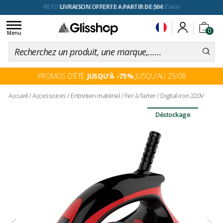
RETOUR FACILITÉ, 100 jours pour changer d'avis
Toggle
0
navigation
Menu
PROMOS D'ÉTÉ
JUSQU'À -75%
JUSQU'AU 25/08
Accueil
/
Accessoires
/
Entretien matériel
/
Fer à farter
/
Digital iron 220V
Déstockage