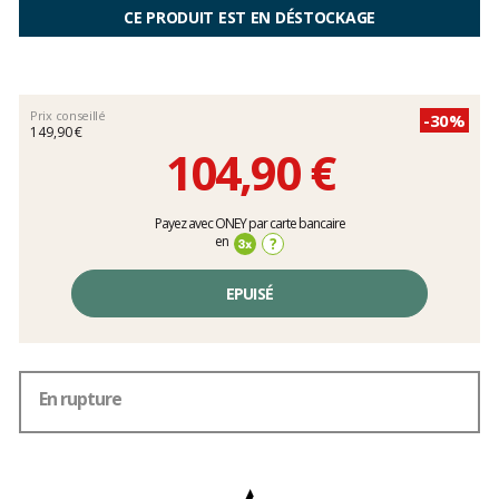
CE PRODUIT EST EN DÉSTOCKAGE
Prix conseillé
-30%
149,90 €
104,90 €
Prix
Payez avec ONEY par carte bancaire
unitaire,
en
?
hors
frais
EPUISÉ
En rupture