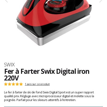
Marque
SWIX
Fer à Farter Swix Digital iron
220V
Les
1 avis sur ce produit
Note
avis
:
Le fer à farter de ski de fond Swix Digital Sport est un super rapport
clients
5
qualité prix. Réglage avec microprocesseur digital et molette sous la
sur
poignée. Parfait pour les skieurs attentifs à l’entretien.
5