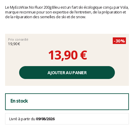
Les
avis
Le MyEcoWax No Fluor 200g Bleu est un fart ski écologique conçu par Vola,
clients
marque reconnue pour son expertise de l’entretien, de la préparation et
de la réparation des semelles de ski et de snow.
Prix conseillé
-30%
19,90 €
13,90 €
Prix
unitaire,
AJOUTER AU PANIER
hors
frais
En stock
Livré à partir du
09/08/2026