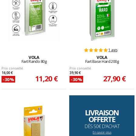
1 avis
VOLA
VOLA
Fart Rando 80g
Fart Base Hard 200g
Prix conseillé
Prix conseillé
16,00 €
39,90 €
11,20 €
27,90 €
-30%
-30%
LIVRAISON
OFFERTE
DÈS 50€ D'ACHAT
En savoir plus