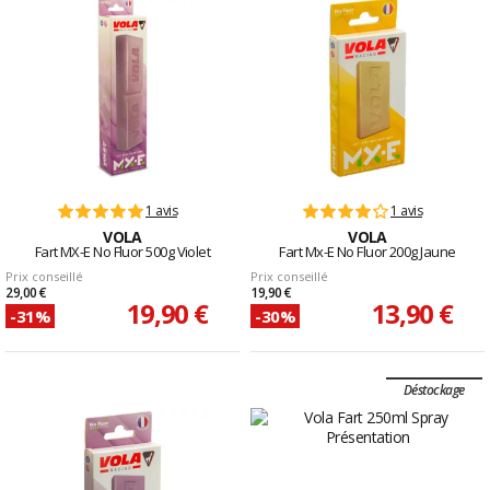
1 avis
1 avis
VOLA
VOLA
Fart MX-E No Fluor 500g Violet
Fart Mx-E No Fluor 200g Jaune
Prix conseillé
Prix conseillé
29,00 €
19,90 €
19,90 €
13,90 €
-31%
-30%
Déstockage