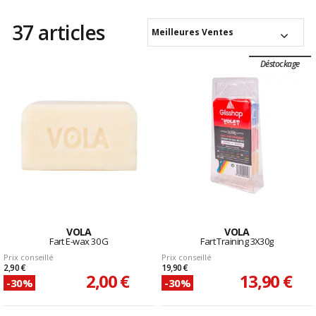
37 articles
Meilleures Ventes
Déstockage
VOLA
VOLA
Fart E-wax 30 G
Fart Training 3X30g
Prix conseillé
Prix conseillé
2,90 €
19,90 €
2,00 €
13,90 €
-30%
-30%