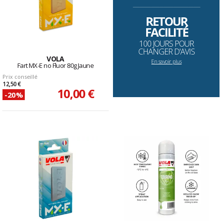
--------------------------------------------------------------------
RETOUR
FACILITÉ
100 JOURS POUR
CHANGER D'AVIS
VOLA
En savoir plus
Fart MX-E no Fluor 80g Jaune
Prix conseillé
12,50 €
10,00 €
-20%