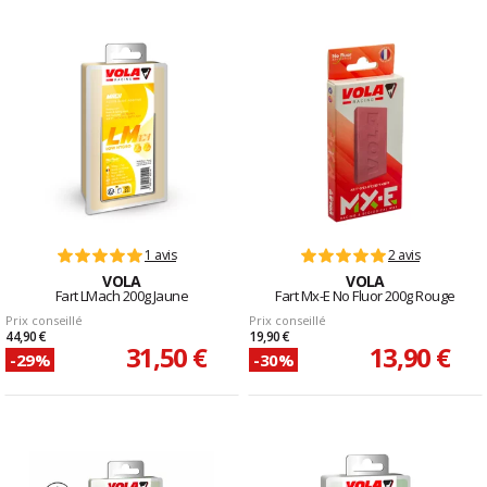
1 avis
2 avis
VOLA
VOLA
Fart LMach 200g Jaune
Fart Mx-E No Fluor 200g Rouge
Prix conseillé
Prix conseillé
44,90 €
19,90 €
31,50 €
13,90 €
-29%
-30%