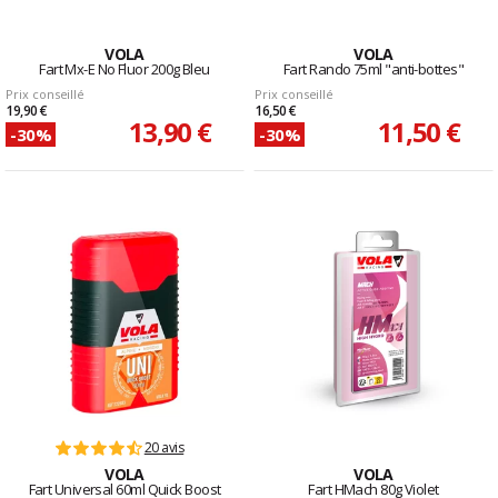
VOLA
VOLA
Fart Mx-E No Fluor 200g Bleu
Fart Rando 75ml "anti-bottes"
Prix conseillé
Prix conseillé
19,90 €
16,50 €
13,90 €
11,50 €
-30%
-30%
20 avis
VOLA
VOLA
Fart Universal 60ml Quick Boost
Fart HMach 80g Violet