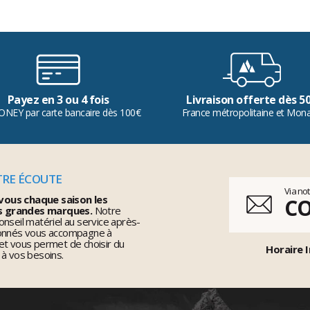
Payez en 3 ou 4 fois
Livraison offerte dès 5
ONEY par carte bancaire dès 100€
France métropolitaine et Mon
TRE ÉCOUTE
Via no
vous chaque saison les
C
s grandes marques.
Notre
nseil matériel au service après-
ionnés vous accompagne à
et vous permet de choisir du
Horaire I
 à vos besoins.