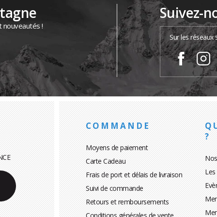
ntagne
Suivez-n
t nouveautés !
Sur les réseaux 
COMMANDE
Q
?
Moyens de paiement
NCE
Nos
Carte Cadeau
Les
Frais de port et délais de livraison
Evè
Suivi de commande
Men
Retours et remboursements
Men
Conditions générales de vente