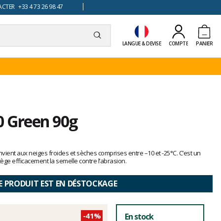
TER +33 4 73 26 98 47
LANGUE & DEVISE
COMPTE
PANIER
0 Green 90g
nvient aux neiges froides et sèches comprises entre –10 et -25°C. C’est un
tège efficacement la semelle contre l’abrasion.
E PRODUIT EST EN DÉSTOCKAGE
-41%
En stock