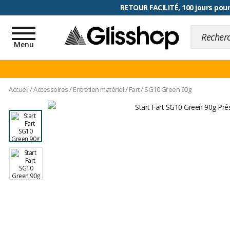
RETOUR FACILITÉ, 100 jours pour
Toggle
navigation
Menu
Accueil
/
Accessoires
/
Entretien matériel
/
Fart
/
SG10 Green 90g