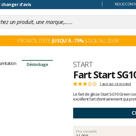
 changer d'avis
NOUS CONTAC
PROMOS D'ÉTÉ
JUSQU'À -75%
JUSQU'AU 25/08
Marque
START
Déstockage
Fart Start SG1
Les
1 avis sur ce produit
Note
avis
:
Le fart de glisse Start SG10 Green co
clients
3
excellent fart d’entrainement qui pro
sur
5
C
Prix conseillé
11,90 €