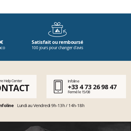
0€
Satisfait ou remboursé
aco
100 jours pour changer d'avis
tre Help Center
Infoline
ONTACT
+33 4 73 26 98 47
Fermé le 15/08
nfoline
Lundi au Vendredi 9h-13h / 14h-18h