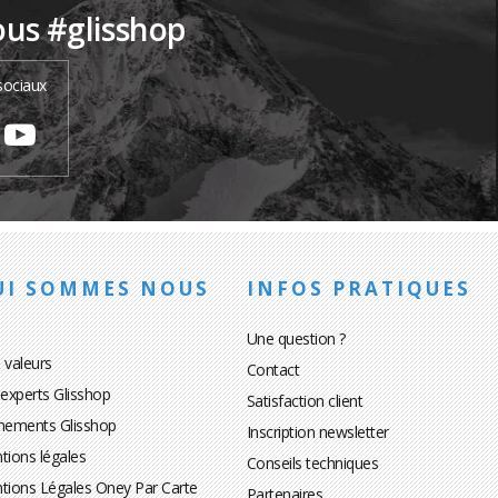
ous #glisshop
sociaux
UI SOMMES NOUS
INFOS PRATIQUES
Une question ?
 valeurs
Contact
 experts Glisshop
Satisfaction client
nements Glisshop
Inscription newsletter
tions légales
Conseils techniques
tions Légales Oney Par Carte
Partenaires