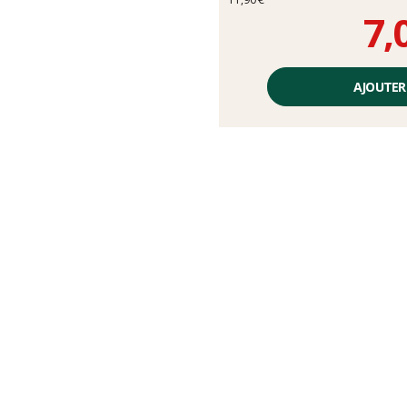
7,
Prix
unitaire,
AJOUTER
hors
frais