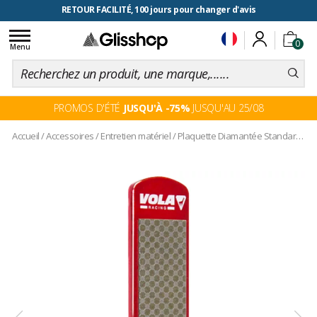
RETOUR FACILITÉ, 100 jours pour changer d'avis
Toggle
0
navigation
Menu
PROMOS D'ÉTÉ
JUSQU'À -75%
JUSQU'AU 25/08
Accueil
/
Accessoires
/
Entretien matériel
/
Plaquette Diamantée Standard 400