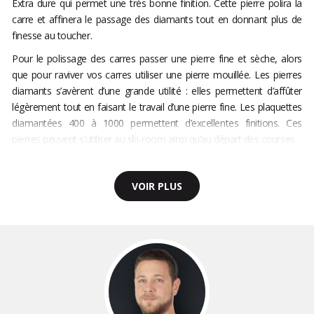
Extra dure qui permet une très bonne finition. Cette pierre polira la
carre et affinera le passage des diamants tout en donnant plus de
finesse au toucher.
Pour le polissage des carres passer une pierre fine et sèche, alors
que pour raviver vos carres utiliser une pierre mouillée. Les pierres
diamants s’avèrent d’une grande utilité : elles permettent d’affûter
légèrement tout en faisant le travail d’une pierre fine. Les plaquettes
diamantées 400 à 1000 permettent d’excellentes finitions. Ces
pierres peuvent s’utiliser au ski-room ainsi qu’au départ des courses.
VOIR PLUS