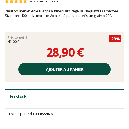
Les
4 avis sur ce produit
Note
avis
:
Idéal pour enlever le fil et peaufiner l'affûtage, la Plaquette Diamantée
clients
5
Standard 400 de la marque Vola est à passer après un grain à 200.
sur
5
Prix conseillé
-29%
41,00 €
28,90 €
Prix
unitaire,
AJOUTER AU PANIER
hors
frais
En stock
Livré à partir du
09/08/2026