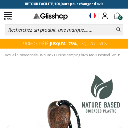
RETOUR FACILITÉ, 100 jours pour changer d'avis
Toggle
0
navigation
Menu
PROMOS D'ÉTÉ
JUSQU'À -75%
JUSQU'AU 25/08
Accueil
/
Randonnée Bivouac
/
Cuisine camping bivouac
/
Firesteel Scout Bio Cocoshell