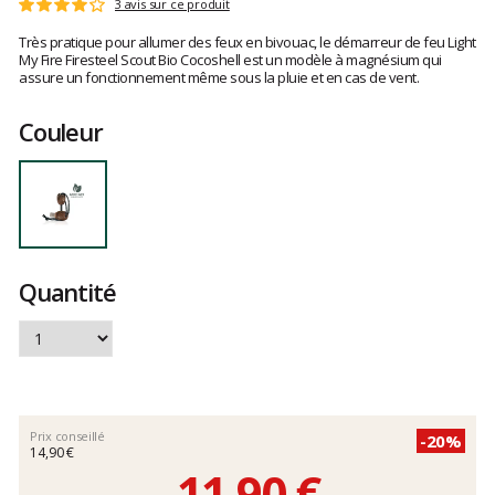
Les
3 avis sur ce produit
Note
avis
:
Très pratique pour allumer des feux en bivouac, le démarreur de feu Light
clients
4
My Fire Firesteel Scout Bio Cocoshell est un modèle à magnésium qui
sur
assure un fonctionnement même sous la pluie et en cas de vent.
5
Couleur
Quantité
Prix conseillé
-20%
14,90 €
11,90 €