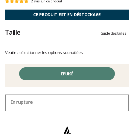
Les
2 avis sur ce produit
Note
avis
:
clients
5
CE PRODUIT EST EN DÉSTOCKAGE
sur
5
Taille
Guide des tailles
Veuillez sélectionner les options souhaitées
EPUISÉ
En rupture