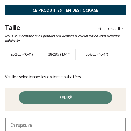
Les
avis
CE PRODUIT EST EN DÉSTOCKAGE
clients
Taille
Guide des tailles
Nous vous conseillons de prendre une demi-taille au-dessus de votre pointure
habituelle.
26-26.5 (40-41)
28-28.5 (43-44)
30-30.5 (46-47)
Veuillez sélectionner les options souhaitées
EPUISÉ
En rupture