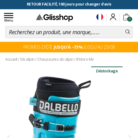
RETOUR FACILITÉ, 100 jours pour changer d'avis
Toggle
0
navigation
Menu
PROMOS D'ÉTÉ
JUSQU'À -75%
JUSQU'AU 25/08
Accueil
/
Ski alpin
/
Chaussures ski alpin
/
Il Moro Mv
Déstockage