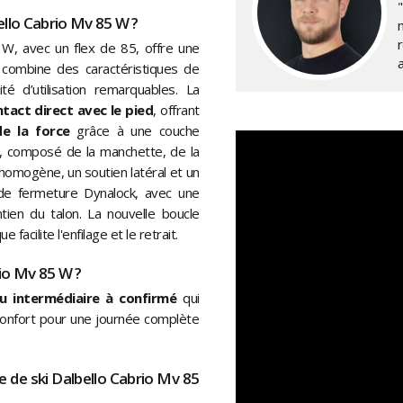
ello Cabrio Mv 85 W ?
r
W, avec un flex de 85, offre une
e combine des caractéristiques de
té d’utilisation remarquables. La
tact direct avec le pied
, offrant
de la force
grâce à une couche
s, composé de la manchette, de la
 homogène, un soutien latéral et un
de fermeture Dynalock, avec une
tien du talon. La nouvelle boucle
acilite l'enfilage et le retrait.
rio Mv 85 W ?
u intermédiaire à confirmé
qui
 confort pour une journée complète
re de ski Dalbello Cabrio Mv 85