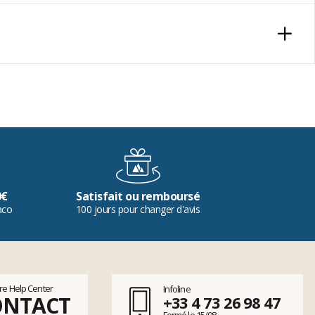
0€
Satisfait ou remboursé
aco
100 jours pour changer d'avis
tre Help Center
Infoline
ONTACT
+33 4 73 26 98 47