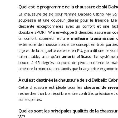
Quel est le programme de la chaussure de ski Dalb
La chaussure de ski pour femme Dalbello Cabrio MV 85 
souplesse et une douceur idéales pour le freeride. Ell
descente exceptionnelles avec un confort et une facili
doublure SPORT W à enveloppe 3 densités assure un
con
un confort supérieur et une
meilleure transmission 
extérieure de mousse solide. Le concept en trois partie
tige et de la languette externe en PU, garantit une flexion
talon stable, ainsi qu'un
amorti efficace
. Le système 
boucle à 45 degrés au point de pivot, renforce le main
améliore la manipulation, tandis que la languette ergonomique f
À qui est destinée la chaussure de ski Dalbello Cab
Cette chaussure est idéale pour les
skieuses de nivea
recherchent un bon équilibre entre contrôle, précision et
sur les pistes.
Quelles sont les principales qualités de la chaussu
W ?