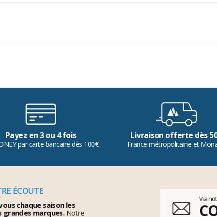
Payez en 3 ou 4 fois
Livraison offerte dès 5
ONEY par carte bancaire dès 100€
France métropolitaine et Mon
TRE ÉCOUTE
Via no
vous chaque saison les
C
s grandes marques.
Notre