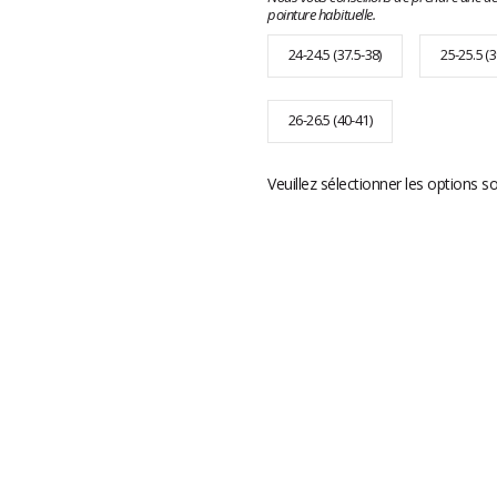
pointure habituelle.
24-24.5 (37.5-38)
25-25.5 (3
26-26.5 (40-41)
Veuillez sélectionner les options s