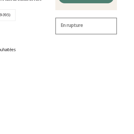
9-39.5)
En rupture
ouhaitées