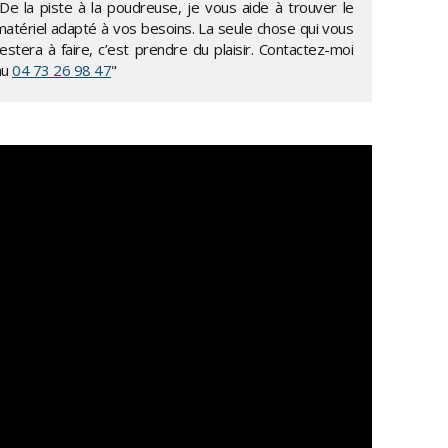
"De la piste à la poudreuse, je vous aide à trouver le
matériel adapté à vos besoins. La seule chose qui vous
estera à faire, c’est prendre du plaisir. Contactez-moi
au
04 73 26 98 47
"