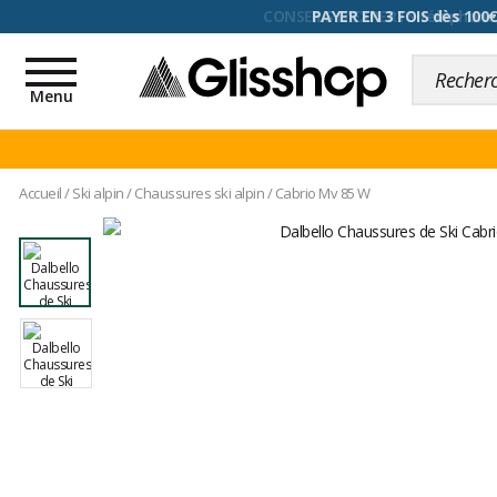
CONSEILS D'EXPERTS téléphone,
Toggle
navigation
Menu
Accueil
/
Ski alpin
/
Chaussures ski alpin
/
Cabrio Mv 85 W