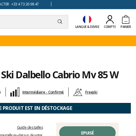
TER +33 4 73 26 98 47
LANGUE & DEVISE
COMPTE
PANIER
Ski Dalbello Cabrio Mv 85 W
6
Intermédiaire - Confirmé
Freeski
E PRODUIT EST EN DÉSTOCKAGE
Guide des tailles
EPUISÉ
i-taille au-dessus de votre