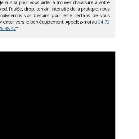
"Je suis là pour vous aider à trouver chaussure à votre
ied. Foulée, drop, terrain, intensité de la pratique, nous
analyserons vos besoins pour être certains de vous
orienter vers le bon équipement. Appelez-moi au
04 73
26 98 47
"