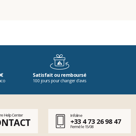
0€
Satisfait ou remboursé
aco
100 jours pour changer d'avis
tre Help Center
Infoline
ONTACT
+33 4 73 26 98 47
Fermé le 15/08