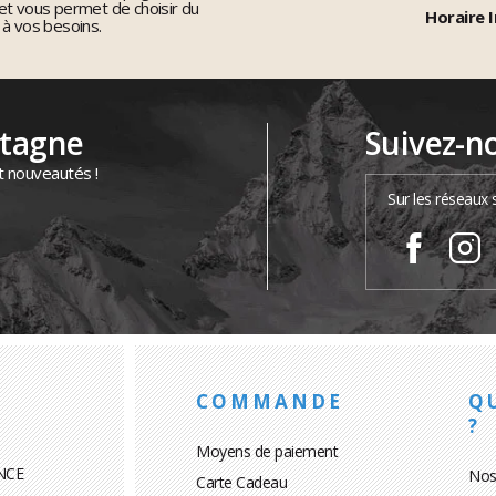
et vous permet de choisir du
Horaire I
 à vos besoins.
ntagne
Suivez-n
t nouveautés !
Sur les réseaux 
COMMANDE
Q
?
Moyens de paiement
NCE
Nos
Carte Cadeau