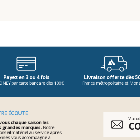
Payez en 3 ou 4 fois
Livraison offerte dès 5
ONEY par carte bancaire dès 100€
France métropolitaine et Mon
TRE ÉCOUTE
Via no
vous chaque saison les
C
s grandes marques.
Notre
nseil matériel au service après-
ionnés vous accompagne à