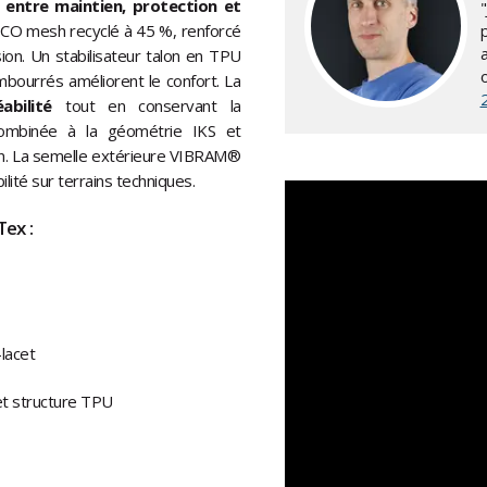
e entre maintien, protection et
 ECO mesh recyclé à 45 %, renforcé
p
on. Un stabilisateur talon en TPU
rembourrés améliorent le confort. La
abilité
tout en conservant la
 combinée à la géométrie IKS et
ien. La semelle extérieure VIBRAM®
ité sur terrains techniques.
ex :
lacet
et structure TPU