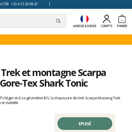
TER +33 4 73 26 98 47
LANGUE & DEVISE
COMPTE
PANIER
 Trek et montagne Scarpa
Gore-Tex Shark Tonic
PU léger et à sa géométrie IKS, la chaussure de trek Scarpa Mustang Trek
t stabilité.
EPUISÉ