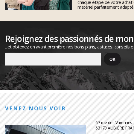
chaque étape de votre achat 
matériel parfaitement adapté
Rejoignez des passionnés de mo
...et obtenez en avant première nos bons plans, astuces, conseils e
VENEZ NOUS VOIR
67 rue des Varennes
63170 AUBIÈRE FRA