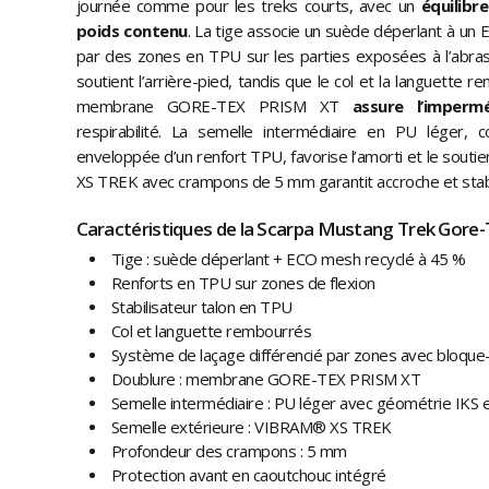
journée comme pour les treks courts, avec un
équilibr
poids contenu
. La tige associe un suède déperlant à un
par des zones en TPU sur les parties exposées à l’abrasi
soutient l’arrière-pied, tandis que le col et la languette 
membrane GORE-TEX PRISM XT
assure l’impermé
respirabilité. La semelle intermédiaire en PU léger,
enveloppée d’un renfort TPU, favorise l’amorti et le sout
XS TREK avec crampons de 5 mm garantit accroche et stabil
Caractéristiques de la Scarpa Mustang Trek Gore-T
Tige : suède déperlant + ECO mesh recyclé à 45 %
Renforts en TPU sur zones de flexion
Stabilisateur talon en TPU
Col et languette rembourrés
Système de laçage différencié par zones avec bloque-
Doublure : membrane GORE-TEX PRISM XT
Semelle intermédiaire : PU léger avec géométrie IKS 
Semelle extérieure : VIBRAM® XS TREK
Profondeur des crampons : 5 mm
Protection avant en caoutchouc intégré