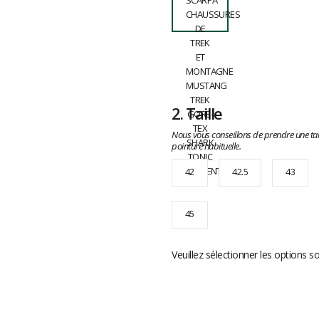
2.
Taille
Nous vous conseillons de prendre une tai
pointure habituelle.
42
42.5
43
45
Veuillez sélectionner les options s