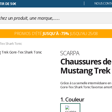
 changer d'avis
NOUS CONTAC
PROMOS D'ÉTÉ
JUSQU'À -75%
JUSQU'AU 25/08
Tex Shark Tonic
Marque
SCARPA
Chaussures de
Mustang Trek 
Les
avis
Grâce à sa semelle intermédiaire en 
clients
Gore-Tex Shark Tonic favorise amorti e
1.
Couleur