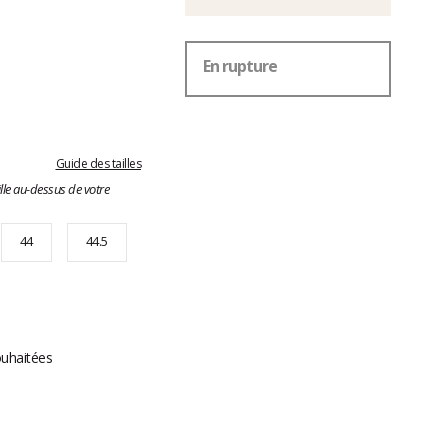
En rupture
Guide des tailles
lle au-dessus de votre
44
44.5
ouhaitées