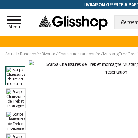
RETOUR FACILITÉ, 100 jours pour
Toggle
navigation
Menu
Accueil
/
Randonnée Bivouac
/
Chaussures randonnée
/
Mustang Trek Gore-