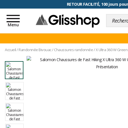
RETOUR FACILITÉ, 100 jours pour
Toggle
navigation
Menu
Accueil
/
Randonnée Bivouac
/
Chaussures randonnée
/
X Ultra 360 W Green 