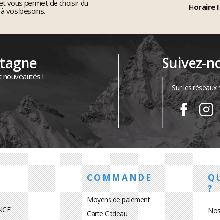
et vous permet de choisir du
Horaire I
 à vos besoins.
ntagne
Suivez-n
t nouveautés !
Sur les réseaux 
COMMANDE
Q
?
Moyens de paiement
NCE
Nos
Carte Cadeau