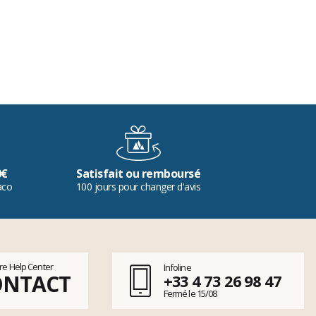
0€
Satisfait ou remboursé
aco
100 jours pour changer d'avis
tre Help Center
Infoline
ONTACT
+33 4 73 26 98 47
Fermé le 15/08