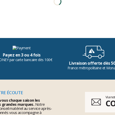
Payez en 3 ou 4 fois
ONEY par carte bancaire dès 100€
Livraison offerte dès 5
France métropolitaine et Mon
TRE ÉCOUTE
Via no
vous chaque saison les
C
s grandes marques.
Notre
nseil matériel au service après-
ionnés vous accompagne à