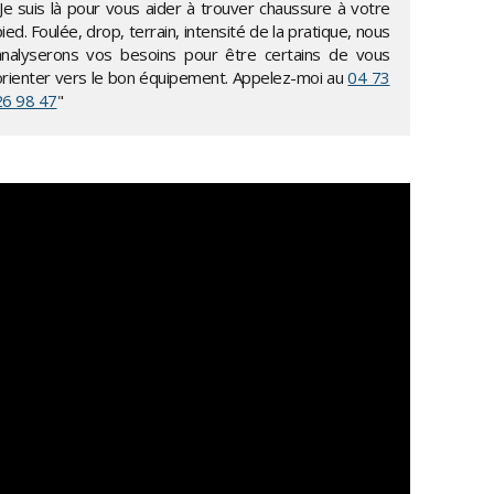
"Je suis là pour vous aider à trouver chaussure à votre
ied. Foulée, drop, terrain, intensité de la pratique, nous
analyserons vos besoins pour être certains de vous
orienter vers le bon équipement. Appelez-moi au
04 73
26 98 47
"