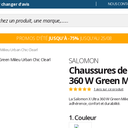
 changer d'avis
NOUS CONTAC
PROMOS D'ÉTÉ
JUSQU'À -75%
JUSQU'AU 25/08
Milieu Urban Chic Clearl
Marque
SALOMON
Chaussures de 
360 W Green Mi
Les
1 avis sur ce produit
Note
avis
:
La Salomon X Ultra 360 W Green Milie
clients
5
adhérence, confort et durabilité.
sur
5
1.
Couleur