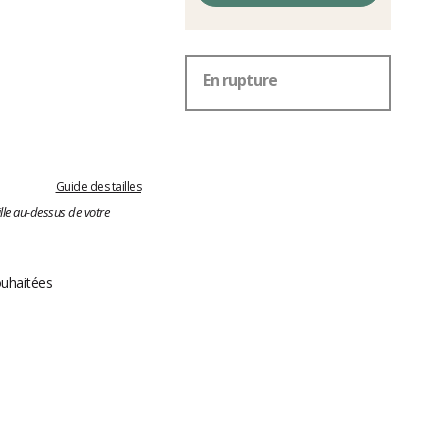
En rupture
Guide des tailles
lle au-dessus de votre
ouhaitées