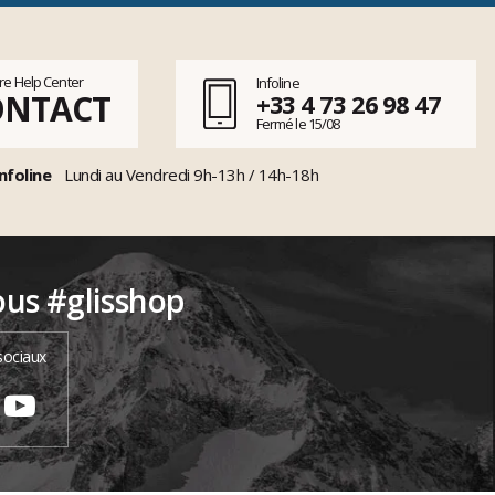
tre Help Center
Infoline
ONTACT
+33 4 73 26 98 47
Fermé le 15/08
nfoline
Lundi au Vendredi 9h-13h / 14h-18h
ous #glisshop
sociaux