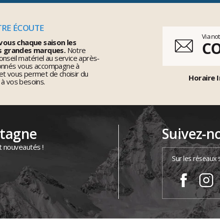
TRE ÉCOUTE
Via no
vous chaque saison les
C
s grandes marques.
Notre
nseil matériel au service après-
ionnés vous accompagne à
et vous permet de choisir du
Horaire I
 à vos besoins.
ntagne
Suivez-n
t nouveautés !
Sur les réseaux 