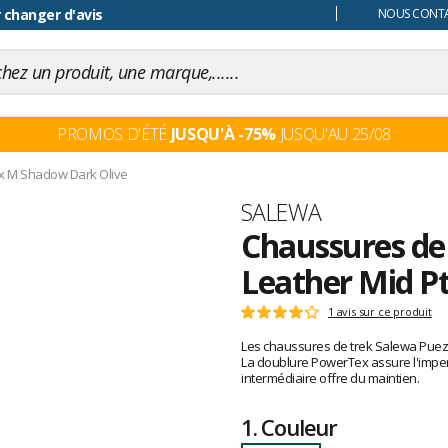
 changer d'avis
NOUS CONTAC
PROMOS D'ÉTÉ
JUSQU'À -75%
JUSQU'AU 25/08
tx M Shadow Dark Olive
Marque
SALEWA
Chaussures de
Leather Mid P
Les
1 avis sur ce produit
Note
avis
:
Les chaussures de trek Salewa Puez 
clients
4
La doublure PowerTex assure l'impermé
sur
intermédiaire offre du maintien.
5
1.
Couleur