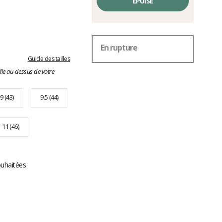
EPUISÉ
En rupture
Guide des tailles
lle au-dessus de votre
9 (43)
9.5 (44)
11 (46)
ouhaitées