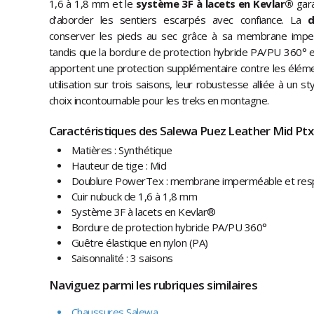
1,6 à 1,8 mm et le
système 3F à lacets
en Kevlar®
gara
d'aborder les sentiers escarpés avec confiance. La
do
conserver les pieds au sec grâce à sa membrane impe
tandis que la bordure de protection hybride PA/PU 360° et
apportent une protection supplémentaire contre les éléme
utilisation sur trois saisons, leur robustesse alliée à un s
choix incontournable pour les treks en montagne.
Caractéristiques des Salewa Puez Leather Mid Ptx
Matières : Synthétique
Hauteur de tige : Mid
Doublure PowerTex : membrane imperméable et resp
Cuir nubuck de 1,6 à 1,8 mm
Système 3F à lacets en Kevlar®
Bordure de protection hybride PA/PU 360°
Guêtre élastique en nylon (PA)
Saisonnalité : 3 saisons
Naviguez parmi les rubriques similaires
Chaussures Salewa