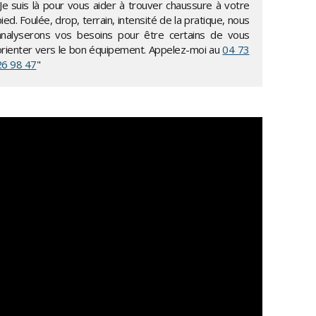
"Je suis là pour vous aider à trouver chaussure à votre
ied. Foulée, drop, terrain, intensité de la pratique, nous
analyserons vos besoins pour être certains de vous
orienter vers le bon équipement. Appelez-moi au
04 73
26 98 47
"