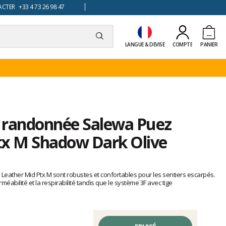
TER +33 4 73 26 98 47
LANGUE & DEVISE
COMPTE
PANIER
 randonnée Salewa Puez
tx M Shadow Dark Olive
Leather Mid Ptx M sont robustes et confortables pour les sentiers escarpés.
abilité et la respirabilité tandis que le système 3F avec tige