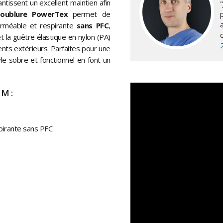
ntissent un excellent maintien afin
ublure PowerTex
permet de
p
rméable et respirante
sans PFC
,
 la guêtre élastique en nylon (PA)
nts extérieurs. Parfaites pour une
tyle sobre et fonctionnel en font un
 M :
irante sans PFC