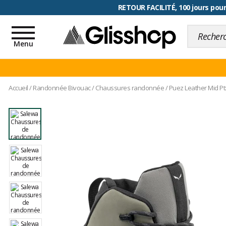
RETOUR FACILITÉ, 100 jours pour
Toggle
navigation
Menu
Accueil
/
Randonnée Bivouac
/
Chaussures randonnée
/
Puez Leather Mid P