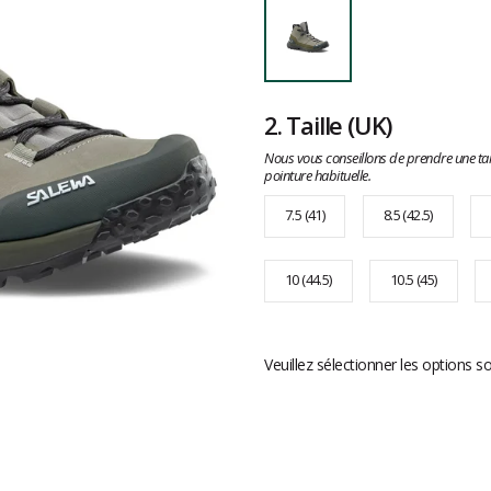
2.
Taille
(UK)
Nous vous conseillons de prendre une tai
pointure habituelle.
7.5 (41)
8.5 (42.5)
10 (44.5)
10.5 (45)
Veuillez sélectionner les options s