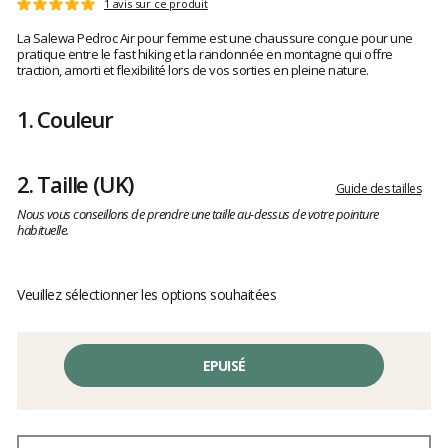
Les
1 avis sur ce produit
Note
avis
:
La Salewa Pedroc Air pour femme est une chaussure conçue pour une
clients
5
pratique entre le fast hiking et la randonnée en montagne qui offre
sur
traction, amorti et flexibilité lors de vos sorties en pleine nature.
5
1.
Couleur
2.
Taille
(UK)
Guide des tailles
Nous vous conseillons de prendre une taille au-dessus de votre pointure
habituelle.
Veuillez sélectionner les options souhaitées
EPUISÉ