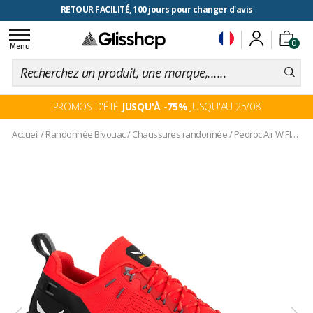
RETOUR FACILITÉ, 100 jours pour changer d'avis
Toggle
0
navigation
Menu
PROMOS D'ÉTÉ
JUSQU'À -75%
JUSQU'AU 25/08
Accueil
/
Randonnée Bivouac
/
Chaussures randonnée
/
Pedroc Air W Flame Black