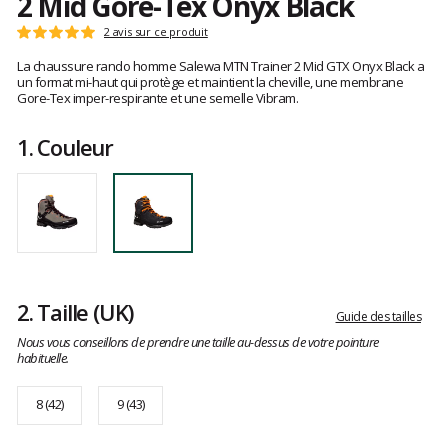
2 Mid Gore-Tex Onyx Black
Les
2 avis sur ce produit
Note
avis
:
La chaussure rando homme Salewa MTN Trainer 2 Mid GTX Onyx Black a
clients
5
un format mi-haut qui protège et maintient la cheville, une membrane
sur
Gore-Tex imper-respirante et une semelle Vibram.
5
1.
Couleur
2.
Taille
(UK)
Guide des tailles
Nous vous conseillons de prendre une taille au-dessus de votre pointure
habituelle.
8 (42)
9 (43)