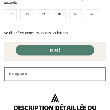
habituelle.
37
38
39
40
41
42
Veuillez sélectionner les options souhaitées
EPUISÉ
En rupture
DESCRIPTION DÉTAILLÉE DU