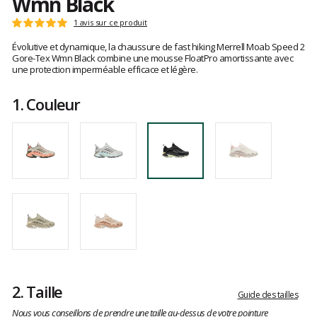
Wmn Black
Les
1 avis sur ce produit
Note
avis
:
Évolutive et dynamique, la chaussure de fast hiking Merrell Moab Speed 2
clients
5
Gore-Tex Wmn Black combine une mousse FloatPro amortissante avec
sur
une protection imperméable efficace et légère.
5
1.
Couleur
2.
Taille
Guide des tailles
Nous vous conseillons de prendre une taille au-dessus de votre pointure