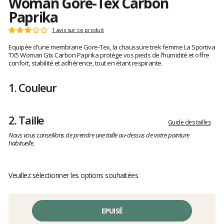
Woman Gore-Tex Carbon
Paprika
Les
1 avis sur ce produit
Note
avis
:
Equipée d'une membrane Gore-Tex, la chaussure trek femme La Sportiva
clients
3
TX5 Woman Gtx Carbon Paprika protège vos pieds de l’humidité et offre
sur
confort, stabilité et adhérence, tout en étant respirante.
5
1.
Couleur
2.
Taille
Guide des tailles
Nous vous conseillons de prendre une taille au-dessus de votre pointure
habituelle.
Veuillez sélectionner les options souhaitées
EPUISÉ