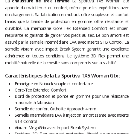
La
chaussure de trek femme
La Sportiva TX5 Woman Gtx
apporte du maintien et du confort, même pour les expéditions avec
du chargement. Sa fabrication en nubuck offre souplesse et confort
tandis que la bande de protection en gomme offre résistance et
durabilité. La membrane Gore-Tex Extended Comfort est imper-
respirante et garantit de garder vos pieds au sec. Le bon amorti est
assuré par la semelle intermédiaire EVA avec inserts STB Control. La
semelle Vibram avec Impact Break System garantit une excellente
adhérence en toutes conditions. Le système 3D Flex permet une
mobilité naturelle de la cheville sans compromis sur la stabilité.
Caractéristiques de la La Sportiva TX5 Woman Gtx :
Empeigne en Nubuck souple et confortable
Gore-Tex Extended Comfort
Bord de protection et pointe en gomme pour une résistance
maximale à l’abrasion
Semelle de confort Ortholite Approach 4 mm
Semelle intermédiaire EVA à injection amortissante avec inserts
STB Control
Vibram MegaGrip avec Impact Break System
Système 3D Flex assurant protection, liberté de mouvement