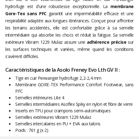
hydrofuge est d'une robustesse exceptionnelle. La
membrane
Gore-Tex sans PFC
garantit une imperméabilité efficace et une
respirabilité adaptée aux longues itinérances. Conçue pour affronter
les terrains accidentés, elle est confortable grâce à sa semelle
intermédiaire qui absorbe les chocs et réduit la fatigue. Sa semelle
extérieure Vibram 1229 Mulaz assure une
adhérence précise
sur
les surfaces techniques et variées, même quand les conditions
s'avèrent difficiles.
Caractéristiques de la Asolo Freney Evo Lth GV II :
Tige en cuir Perwanger hydrofuge 2,2-2,4 mm
Membrane GORE-TEX Performance Comfort Footwear, sans
PFC
Semelles intérieures Lite 4
Semelles intermédiaires Asoflex Spiky en nylon et fibre de verre
Inserts en TPU pour crampons semi-automatiques
Semelles extérieures Vibram 1229 Mulaz
Semelles intercalaires en PU + EVA aux talons
Poids : 761 g (x 2)