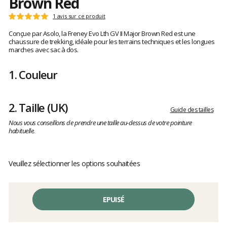
Brown Red
Les
1 avis sur ce produit
Note
avis
:
Conçue par Asolo, la Freney Evo Lth GV II Major Brown Red est une
clients
5
chaussure de trekking, idéale pour les terrains techniques et les longues
sur
marches avec sac à dos.
5
1.
Couleur
2.
Taille
(UK)
Guide des tailles
Nous vous conseillons de prendre une taille au-dessus de votre pointure
habituelle.
Veuillez sélectionner les options souhaitées
EPUISÉ