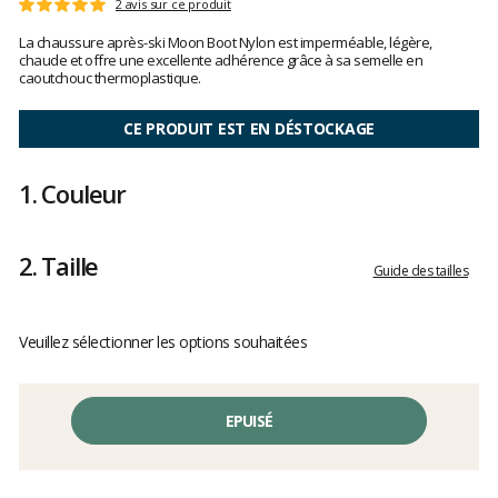
Les
2 avis sur ce produit
Note
avis
:
La chaussure après-ski Moon Boot Nylon est imperméable, légère,
clients
5
chaude et offre une excellente adhérence grâce à sa semelle en
sur
caoutchouc thermoplastique.
5
CE PRODUIT EST EN DÉSTOCKAGE
1.
Couleur
2.
Taille
Guide des tailles
Veuillez sélectionner les options souhaitées
EPUISÉ