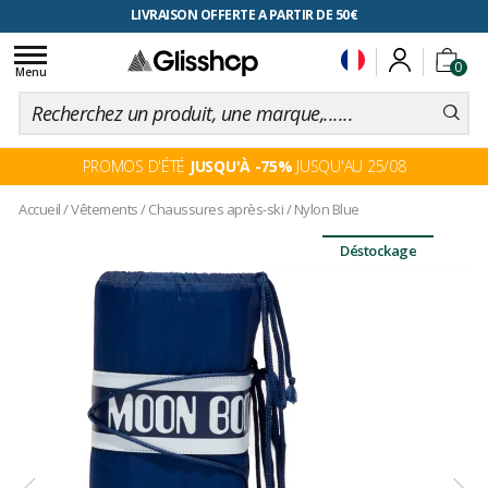
RETOUR FACILITÉ, 100 jours pour changer d'avis
LIVRAISON OFFERTE A PARTIR DE 50€
Toggle
0
navigation
Menu
PROMOS D'ÉTÉ
JUSQU'À -75%
JUSQU'AU 25/08
Accueil
/
Vêtements
/
Chaussures après-ski
/
Nylon Blue
Déstockage