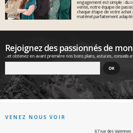
engagement est simple : du co
vente, notre équipe de pass
chaque étape de votre achat 
matériel parfaitement adapté
Rejoignez des passionnés de mo
...et obtenez en avant première nos bons plans, astuces, conseils e
VENEZ NOUS VOIR
67 rue des Varennes