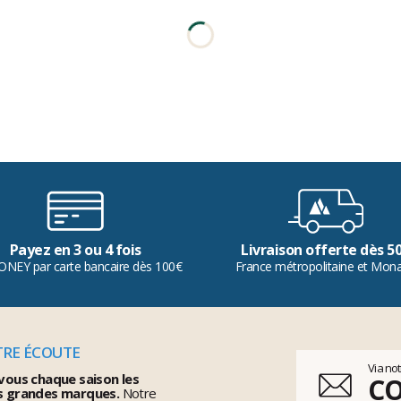
Payez en 3 ou 4 fois
Livraison offerte dès 5
ONEY par carte bancaire dès 100€
France métropolitaine et Mon
TRE ÉCOUTE
Via no
vous chaque saison les
C
s grandes marques.
Notre