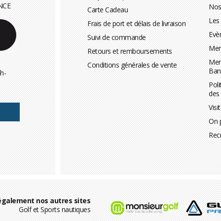
NCE
Nos
Carte Cadeau
Les
Frais de port et délais de livraison
Evè
Suivi de commande
Men
Retours et remboursements
Men
Conditions générales de vente
Ban
h-
Poli
des
Visi
On 
Rec
également nos autres sites
Golf et Sports nautiques