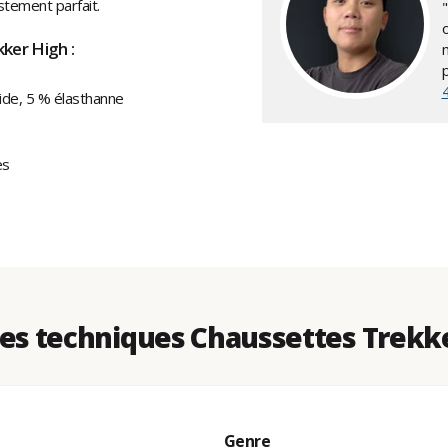
stement parfait.
ker High :
ide, 5 % élasthanne
es
s techniques Chaussettes Trekk
Genre