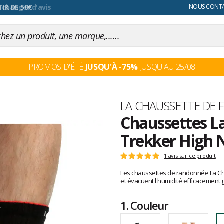
 changer d'avis
NOUS CONTAC
PROMOS D'ÉTÉ
JUSQU'À -75%
JUSQU'AU 25/08
Marque
LA CHAUSSETTE DE 
Chaussettes L
Trekker High 
Les
1 avis sur ce produit
Note
avis
:
Les chaussettes de randonnée La Cha
clients
5
et évacuent l'humidité efficacement gr
sur
5
1.
Couleur