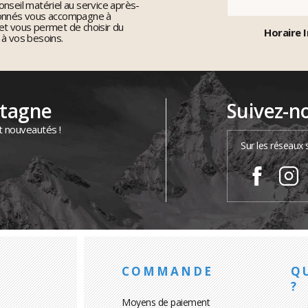
nseil matériel au service après-
ionnés vous accompagne à
et vous permet de choisir du
Horaire I
 à vos besoins.
ntagne
Suivez-n
t nouveautés !
Sur les réseaux 
COMMANDE
Q
?
Moyens de paiement