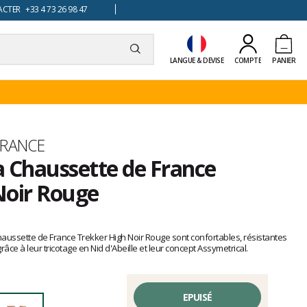
TER +33 4 73 26 98 47
LANGUE & DEVISE
COMPTE
PANIER
FRANCE
a Chaussette de France
Noir Rouge
ussette de France Trekker High Noir Rouge sont confortables, résistantes
âce à leur tricotage en Nid d'Abeille et leur concept Assymetrical.
EPUISÉ