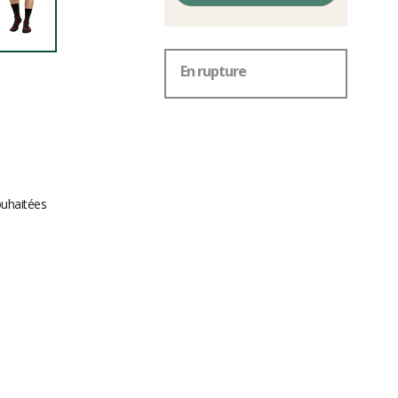
En rupture
ouhaitées