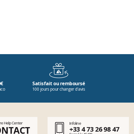
0€
Satisfait ou remboursé
aco
100 jours pour changer d'avis
tre Help Center
Infoline
ONTACT
+33 4 73 26 98 47