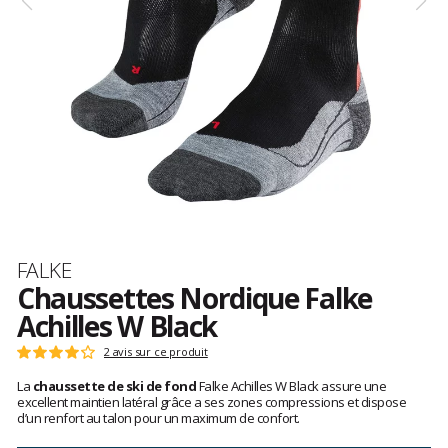
Marque
FALKE
Chaussettes Nordique Falke
Achilles W Black
Les
2 avis sur ce produit
Note
avis
:
La
chaussette de ski de fond
Falke Achilles W Black assure une
clients
4
excellent maintien latéral grâce a ses zones compressions et dispose
sur
d’un renfort au talon pour un maximum de confort.
5