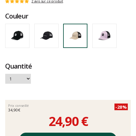
Les
2 avis sur ce produit
Note
avis
:
clients
Couleur
5
sur
5
Quantité
Prix conseillé
-28%
34,90 €
24,90 €
Prix