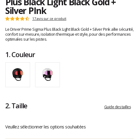
Plus Black Light Black Gold +
Silver PInk
Les
17 avis sur ce produit
Note
avis
:
Le Driver Prime Sigma Plus Black Light Black Gold + Silver Pink allie sécurité,
clients
4.7
confort sur-mesure, isolation thermique et style, pour des performances
sur
optimales sur les pistes.
5
1.
Couleur
2.
Taille
Guide des tailles
Veuillez sélectionner les options souhaitées