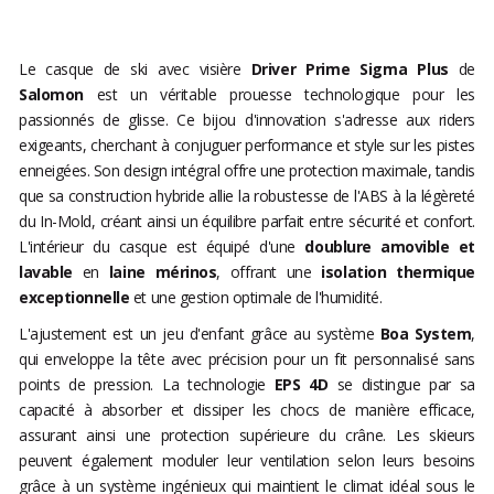
Le casque de ski avec visière
Driver Prime Sigma Plus
de
Salomon
est un véritable prouesse technologique pour les
passionnés de glisse. Ce bijou d'innovation s'adresse aux riders
exigeants, cherchant à conjuguer performance et style sur les pistes
enneigées. Son design intégral offre une protection maximale, tandis
que sa construction hybride allie la robustesse de l'ABS à la légèreté
du In-Mold, créant ainsi un équilibre parfait entre sécurité et confort.
L'intérieur du casque est équipé d'une
doublure amovible et
lavable
en
laine mérinos
, offrant une
isolation thermique
exceptionnelle
et une gestion optimale de l'humidité.
L'ajustement est un jeu d'enfant grâce au système
Boa System
,
qui enveloppe la tête avec précision pour un fit personnalisé sans
points de pression. La technologie
EPS 4D
se distingue par sa
capacité à absorber et dissiper les chocs de manière efficace,
assurant ainsi une protection supérieure du crâne. Les skieurs
peuvent également moduler leur ventilation selon leurs besoins
grâce à un système ingénieux qui maintient le climat idéal sous le