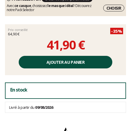
Avec
ce casque
, choisissez
le masque idéal
! Découvrez
CHOISIR
notre Pack Selector
Prix conseillé
-35%
64,90 €
41,90 €
Prix
unitaire,
AJOUTER AU PANIER
hors
frais
En stock
Livré à partir du
09/08/2026