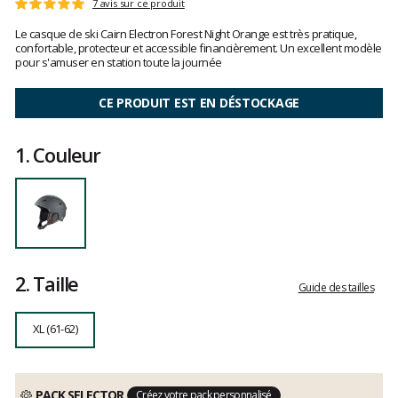
Référence
060305015261/62
Les
7 avis sur ce produit
Note
XL
avis
:
Le casque de ski Cairn Electron Forest Night Orange est très pratique,
clients
5
confortable, protecteur et accessible financièrement. Un excellent modèle
sur
pour s'amuser en station toute la journée
5
CE PRODUIT EST EN DÉSTOCKAGE
1.
Couleur
2.
Taille
Guide des tailles
XL (61-62)
PACK SELECTOR
Créez votre pack personnalisé