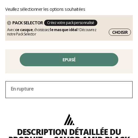
Veuillez sélectionner les options souhaitées
PACK SELECTOR
Créez votre pack personnalisé
Avec
ce casque
, choisissez
le masque idéal
! Découvrez
CHOISIR
notre Pack Selector
EPUISÉ
En rupture
DESCRIPTION DÉTAILLÉE DU