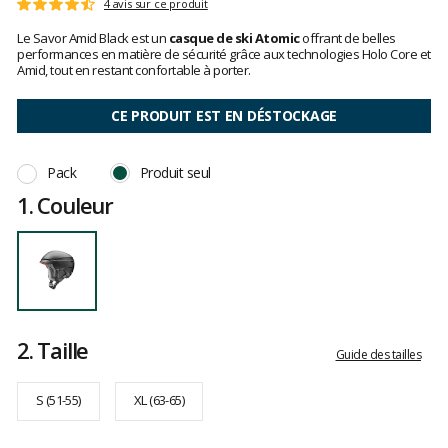
Les
4 avis sur ce produit
Note
avis
:
Le Savor Amid Black est un
casque de ski Atomic
offrant de belles
clients
4.2
performances en matière de sécurité grâce aux technologies Holo Core et
sur
Amid, tout en restant confortable à porter.
5
CE PRODUIT EST EN DÉSTOCKAGE
Pack
Produit seul
1.
Couleur
2.
Taille
Guide des tailles
S (51-55)
XL (63-65)