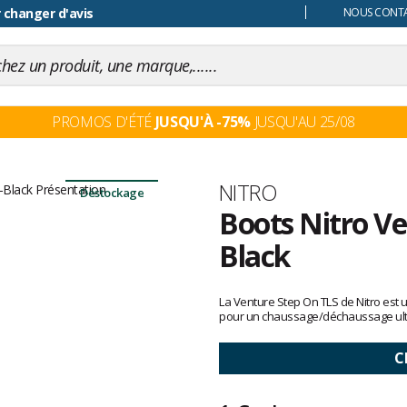
 changer d'avis
NOUS CONTAC
PROMOS D'ÉTÉ
JUSQU'À -75%
JUSQU'AU 25/08
Marque
NITRO
Déstockage
Boots Nitro V
Black
Les
avis
La Venture Step On TLS de Nitro est 
clients
pour un chaussage/déchaussage ultra
C