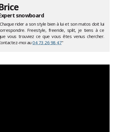
Brice
Expert snowboard
Chaque rider a son style bien à lui et son matos doit lui
correspondre. Freestyle, freeride, split, je tiens à ce
que vous trouviez ce que vous êtes venus chercher.
Contactez-moi au
04 73 26 98 47
"