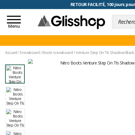
RETOUR FACILITÉ, 100 jours pour
Toggle
navigation
Menu
Accueil
/
Snowboard
/
Boots snowboard
/
Venture Step On Tls Shadow-Black