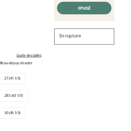
EPUISÉ
En rupture
Guide des tailles
lle au-dessus de votre
27 (41 1/3)
28.5 (43 1/3)
30 (45 1/3)