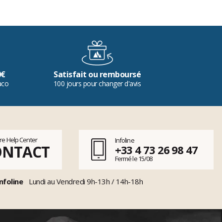
0€
Satisfait ou remboursé
aco
100 jours pour changer d'avis
tre Help Center
Infoline
ONTACT
+33 4 73 26 98 47
Fermé le 15/08
nfoline
Lundi au Vendredi 9h-13h / 14h-18h