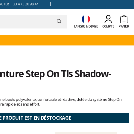
TER +33 4 73 26 98 47
LANGUE & DEVISE
COMPTE
PANIER
enture Step On Tls Shadow-
une boots polyvalente, confortable et réactive, dotée du système Step On
 rapide et sans effort.
E PRODUIT EST EN DÉSTOCKAGE