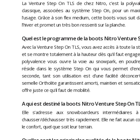
La Venture Step On TLS de chez Nitro, c’est la polyvale
classique, associées au système Step On, pour un max
l'usage. Grâce à son flex medium, cette boots vous suit 
l’hiver et promet un très bon ressenti sur la planche.
Quel est le programme de la boots Nitro Venture 
Avec la Venture Step On TLS, vous avez accès à toute la sta
et se montre totalement à la hauteur dès qu’il faut engage
polyvalence vous ouvre la voie au snowpark, en poudreu
réside dans le système Step On qui vous permet d'enc
seconde, tant son utilisation est d'une facilité déconce
semelle Ortholite garantissent amorti, maintien et sensatio
offre juste ce qu’il faut de mobilité.
A qui est destiné la boots Nitro Venture Step On T
Elle s’adresse aux snowboardeurs intermédiaires à
chausser/déchausser très rapidement. Elle ne fait aucun c
le confort, quel que soit leur terrain.