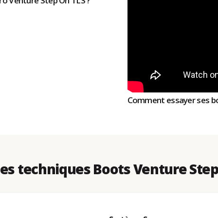
itro Venture Step On TLS ?
Comment essayer ses bo
s techniques Boots Venture Step