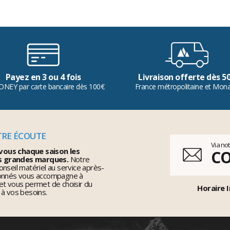
Payez en 3 ou 4 fois
Livraison offerte dès 5
ONEY par carte bancaire dès 100€
France métropolitaine et Mon
TRE ÉCOUTE
Via no
vous chaque saison les
C
s grandes marques.
Notre
nseil matériel au service après-
ionnés vous accompagne à
et vous permet de choisir du
Horaire I
 à vos besoins.