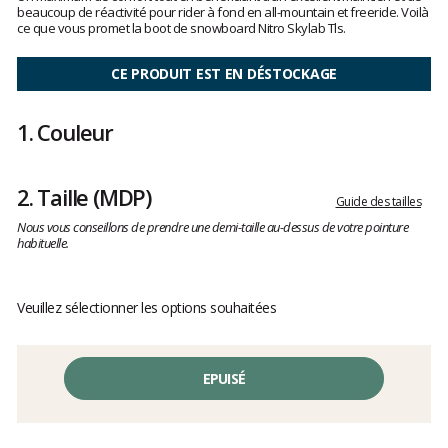
clients
beaucoup de réactivité pour rider à fond en all-mountain et freeride. Voilà
ce que vous promet la boot de snowboard Nitro Skylab Tls.
CE PRODUIT EST EN DÉSTOCKAGE
1.
Couleur
2.
Taille
(MDP)
Guide des tailles
Nous vous conseillons de prendre une demi-taille au-dessus de votre pointure
habituelle.
Veuillez sélectionner les options souhaitées
EPUISÉ