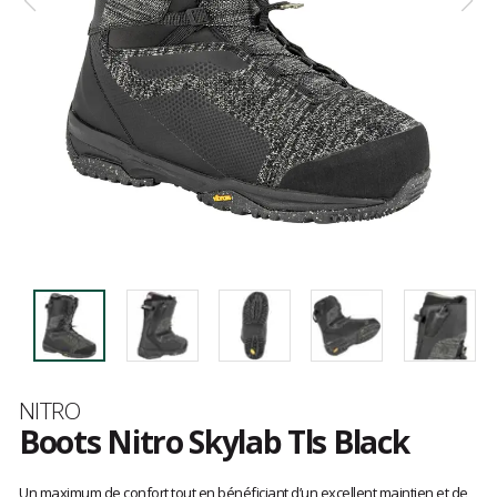
Marque
NITRO
Boots Nitro Skylab Tls Black
Les
avis
Un maximum de confort tout en bénéficiant d’un excellent maintien et de