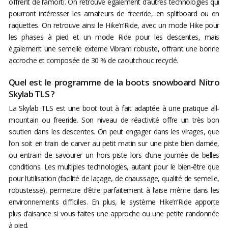
offrent de l’amorti. On retrouve également d’autres technologies qui
pourront intéresser les amateurs de freeride, en splitboard ou en
raquettes. On retrouve ainsi le Hike’n’Ride, avec un mode Hike pour
les phases à pied et un mode Ride pour les descentes, mais
également une semelle externe Vibram robuste, offrant une bonne
accroche et composée de 30 % de caoutchouc recyclé.
Quel est le programme de la boots snowboard Nitro
Skylab TLS ?
La Skylab TLS est une boot tout à fait adaptée à une pratique all-
mountain ou freeride. Son niveau de réactivité offre un très bon
soutien dans les descentes. On peut engager dans les virages, que
l’on soit en train de carver au petit matin sur une piste bien damée,
ou entrain de savourer un hors-piste lors d’une journée de belles
conditions. Les multiples technologies, autant pour le bien-être que
pour l‘utilisation (facilité de laçage, de chaussage, qualité de semelle,
robustesse), permettre d’être parfaitement à l’aise même dans les
environnements difficiles. En plus, le système Hike’n’Ride apporte
plus d’aisance si vous faites une approche ou une petite randonnée
à pied.