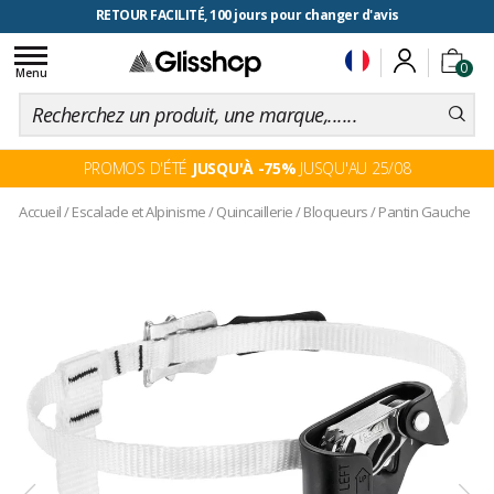
RETOUR FACILITÉ, 100 jours pour changer d'avis
Toggle
0
navigation
Menu
PROMOS D'ÉTÉ
JUSQU'À -75%
JUSQU'AU 25/08
Accueil
/
Escalade et Alpinisme
/
Quincaillerie
/
Bloqueurs
/
Pantin Gauche