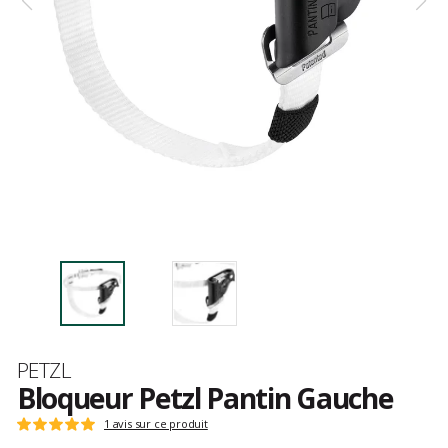
Marque
PETZL
Bloqueur Petzl Pantin Gauche
Les
1 avis sur ce produit
Note
avis