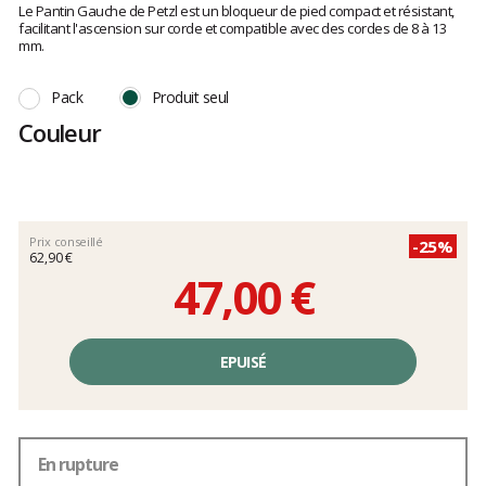
:
Le Pantin Gauche de Petzl est un bloqueur de pied compact et résistant,
clients
5
facilitant l'ascension sur corde et compatible avec des cordes de 8 à 13
sur
mm.
5
Pack
Produit seul
Couleur
Prix conseillé
-25%
62,90 €
47,00 €
Prix
unitaire,
EPUISÉ
hors
frais
En rupture