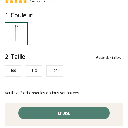
Les
1 avis sur ce produit
Note
avis
:
clients
1.
Couleur
5
sur
5
2.
Taille
Guide des tailles
100
110
120
Veuillez sélectionner les options souhaitées
EPUISÉ