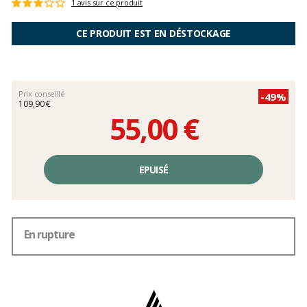
Les
1 avis sur ce produit
Note
avis
:
clients
3
CE PRODUIT EST EN DÉSTOCKAGE
sur
5
Prix conseillé
-49%
109,90 €
55,00 €
Prix
unitaire,
EPUISÉ
hors
frais
En rupture