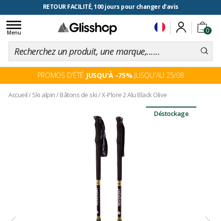
RETOUR FACILITÉ, 100 jours pour changer d'avis
Toggle
0
navigation
Menu
PROMOS D'ÉTÉ
JUSQU'À -75%
JUSQU'AU 25/08
Accueil
/
Ski alpin
/
Bâtons de ski
/
X-Plore 2 Alu Black Olive
Déstockage