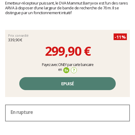
:
Emetteur-récepteur puissant, le DVA Mammut Barryvox est l’un des rares
clients
5
ARVA à disposer d’une largeur de bande de recherche de 70 m. Il se
sur
distingue par un fonctionnement intuitif
5
Prix conseillé
-11%
339,90 €
299,90 €
Prix
Payez avec ONEY par carte bancaire
unitaire,
en
?
hors
frais
EPUISÉ
En rupture