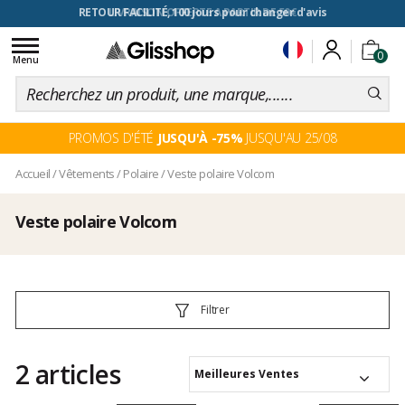
RETOUR FACILITÉ, 100 jours pour changer d'avis
Toggle
0
navigation
Menu
PROMOS D'ÉTÉ
JUSQU'À -75%
JUSQU'AU 25/08
Accueil
/
Vêtements
/
Polaire
/
Veste polaire Volcom
Veste polaire Volcom
Filtrer
2 articles
Meilleures Ventes