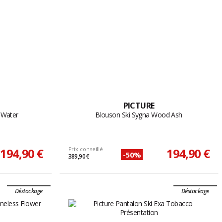
PICTURE
 Water
Blouson Ski Sygna Wood Ash
194,90 €
Prix conseillé
194,90 €
-50%
389,90 €
Déstockage
Déstockage