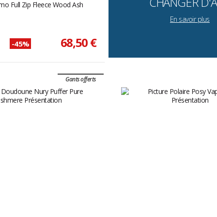
CHANGER D'A
zimo Full Zip Fleece Wood Ash
En savoir plus
68,50 €
-45%
Gants offerts