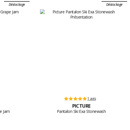
Déstockage
Déstockage
1 avis
PICTURE
pe Jam
Pantalon Ski Exa Stonewash