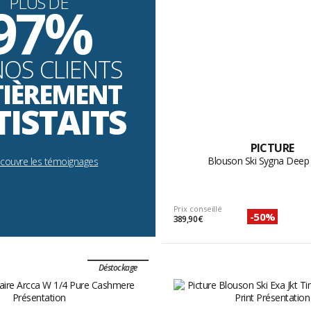
PLUS DE
97%
NOS CLIENTS
TIÈREMENT
TISTAITS
PICTURE
Blouson Ski Sygna Deep
écouvre les témoignages
Prix conseillé
-50%
389,90 €
Déstockage