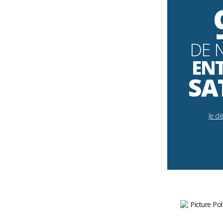
DE 
EN
SA
Je d