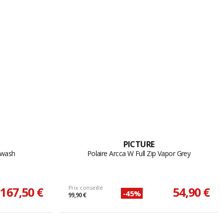
PICTURE
ewash
Polaire Arcca W Full Zip Vapor Grey
167,50 €
Prix conseillé
54,90 €
-45%
99,90 €