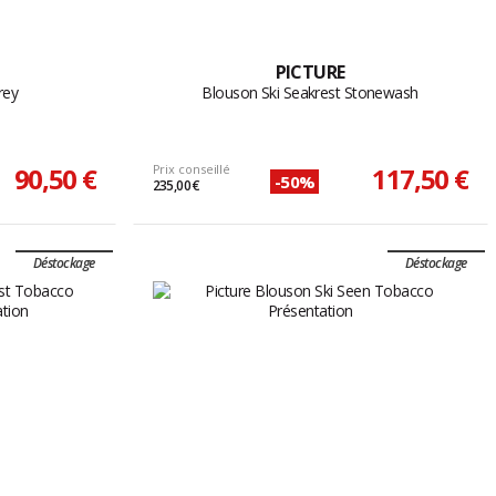
PICTURE
rey
Blouson Ski Seakrest Stonewash
90,50 €
Prix conseillé
117,50 €
-50%
235,00 €
Déstockage
Déstockage