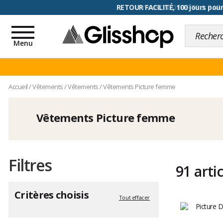
RETOUR FACILITÉ, 100 jours pour
Toggle
navigation
Menu
Accueil
/
Vêtements
/
Vêtements
/
Vêtements Picture femme
Vêtements Picture femme
Filtres
91 arti
Critères choisis
Tout effacer