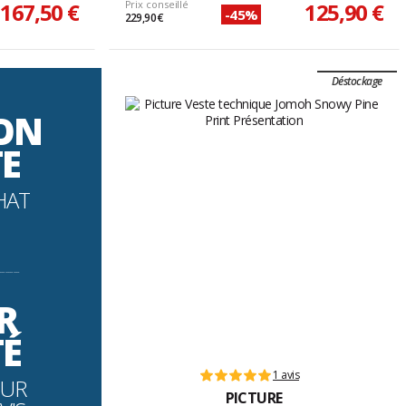
167,50 €
Prix conseillé
125,90 €
-45%
229,90 €
Déstockage
SON
TE
HAT
----------
R
TÉ
1 avis
OUR
PICTURE