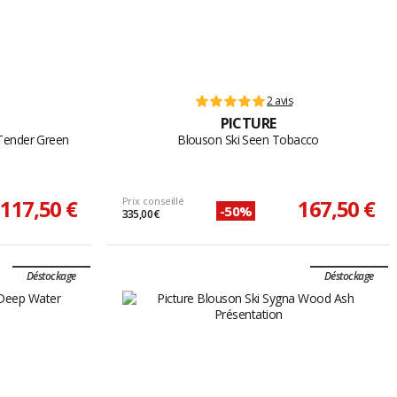
2 avis
PICTURE
Tender Green
Blouson Ski Seen Tobacco
117,50 €
Prix conseillé
167,50 €
-50%
335,00 €
Déstockage
Déstockage