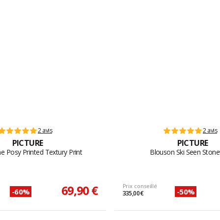
2 avis
2 avis
PICTURE
PICTURE
 Posy Printed Textury Print
Blouson Ski Seen Ston
69,90 €
Prix conseillé
-60%
-50%
335,00 €