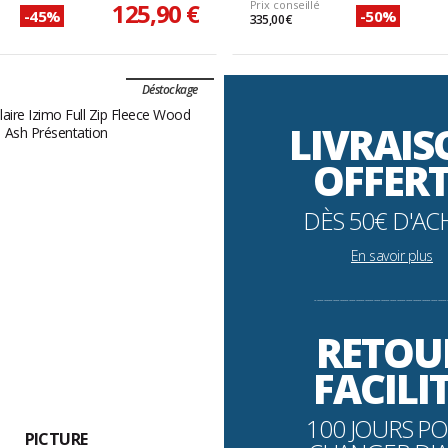
125,90 €
Prix conseillé
-45%
-50%
335,00 €
Déstockage
LIVRAI
OFFER
DÈS 50€ D'AC
En savoir plus
----------------------------------------------------------
RETOU
FACILI
100 JOURS P
PICTURE