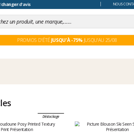
 changer d'avis
NOUS CONTAC
PROMOS D'ÉTÉ
JUSQU'À -75%
JUSQU'AU 25/08
cles
Déstockage